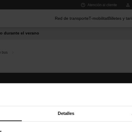
Atención al cliente
Menú principal
Red de transporte
T-mobilitat
Billetes y tar
o durante el verano
e bus
Síguenos
TMB A
TMB en las redes sociales
Descár
A
Detalles
s