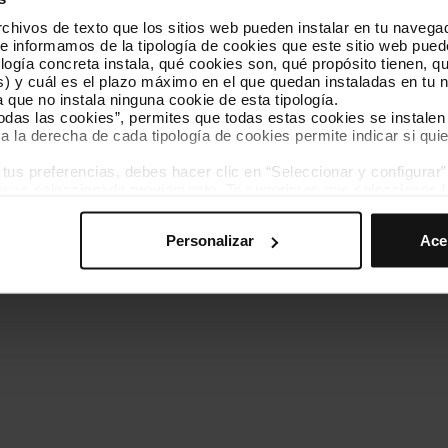
hivos de texto que los sitios web pueden instalar en tu navegad
Conócenos
Contacta
te informamos de la tipología de cookies que este sitio web pued
ogía concreta instala, qué cookies son, qué propósito tienen, qui
) y cuál es el plazo máximo en el que quedan instaladas en tu n
a que no instala ninguna cookie de esta tipología.
todas las cookies”, permites que todas estas cookies se instalen
a la derecha de cada tipología de cookies permite indicar si quie
ados
s preferencias, debes hacer clic en “Seleccionar y configurar”. 
Política de cookies
Gestor de cookies
Accesibilidad
Mapa web
hayas seleccionado previamente. Te sugerimos que selecciones 
iten recordar tus opciones de navegación (como el idioma) y me
Personalizar
Ace
mprescindibles para el funcionamiento de la web y, por tanto, si
des consultar nuestra
Política de cookies
.
avegación en esta web, podrás modificar tu selección de cooki
ntrarás en el menú de la parte inferior de la web.