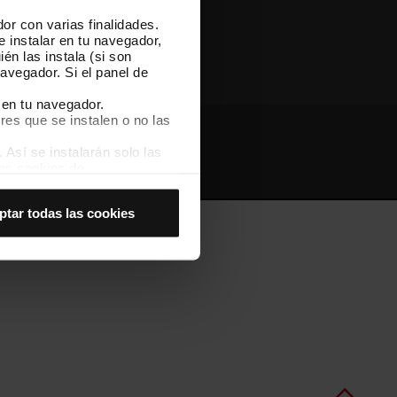
or con varias finalidades.
Otras webs de TMB
e instalar en tu navegador,
én las instala (si son
avegador. Si el panel de
 en tu navegador.
res que se instalen o no las
Así se instalarán solo las
Webs de interés
Intranet
las cookies de
joran tu experiencia de
ptar todas las cookies
 no las aceptas, no puedes
es seleccionando la opción