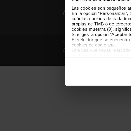
Las cookies son pequeños arc
En la opción “Personalizar”, 
cuántas cookies de cada tipol
propias de TMB o de terceros
cookies muestra (0), signific
Si eliges la opción “Aceptar 
El selector que se encuentra 
© Grupo TMB - Todos los derechos reserv
cookies de esa clase.
Una vez que hayas marcado tu
Aviso legal
Política de privacidad
cookies de la tipología que 
personalización, porque perm
usuario.
Las cookies necesarias son i
empezar a navegar. Solo pue
En cualquier momento de la n
“Gestor de cookies”, que enco