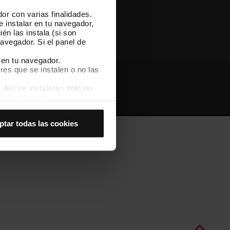
or con varias finalidades.
Otras webs de TMB
e instalar en tu navegador,
én las instala (si son
avegador. Si el panel de
 en tu navegador.
res que se instalen o no las
Así se instalarán solo las
Webs de interés
Intranet
las cookies de
joran tu experiencia de
ptar todas las cookies
 no las aceptas, no puedes
es seleccionando la opción