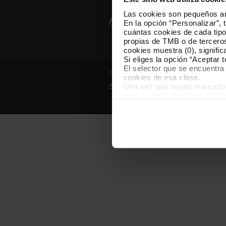
Las cookies son pequeños arc
En la opción “Personalizar”, 
cuántas cookies de cada tipol
propias de TMB o de terceros
cookies muestra (0), signific
Si eliges la opción “Aceptar 
El selector que se encuentra 
© Grupo TMB - Todos los derechos reserv
cookies de esa clase.
Una vez que hayas marcado tu
Aviso legal
Política de privacidad
cookies de la tipología que 
personalización, porque perm
usuario.
Las cookies necesarias son i
empezar a navegar. Solo pue
En cualquier momento de la n
“Gestor de cookies”, que enco