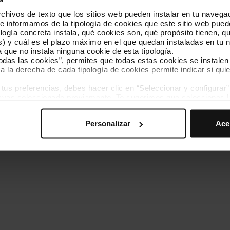
hivos de texto que los sitios web pueden instalar en tu navegad
Conócenos
Contacta
te informamos de la tipología de cookies que este sitio web pued
ogía concreta instala, qué cookies son, qué propósito tienen, qui
) y cuál es el plazo máximo en el que quedan instaladas en tu n
a que no instala ninguna cookie de esta tipología.
todas las cookies”, permites que todas estas cookies se instalen
a la derecha de cada tipología de cookies permite indicar si quie
ados
s preferencias, debes hacer clic en “Seleccionar y configurar”. 
Política de cookies
Gestor de cookies
Accesibilidad
Mapa web
hayas seleccionado previamente. Te sugerimos que selecciones 
iten recordar tus opciones de navegación (como el idioma) y me
Personalizar
Ace
mprescindibles para el funcionamiento de la web y, por tanto, si
des consultar nuestra
Política de cookies
.
avegación en esta web, podrás modificar tu selección de cooki
ntrarás en el menú de la parte inferior de la web.