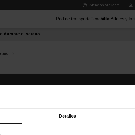
Atención al cliente
Menú principal
Red de transporte
T-mobilitat
Billetes y tar
o durante el verano
e bus
Síguenos
TMB A
TMB en las redes sociales
Descár
A
Detalles
s