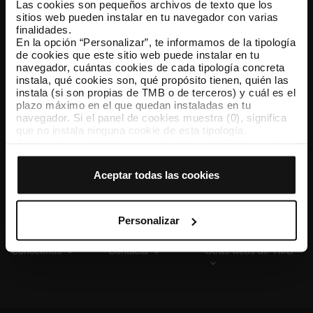
Las cookies son pequeños archivos de texto que los
sitios web pueden instalar en tu navegador con varias
finalidades.
En la opción “Personalizar”, te informamos de la tipología
TMB App
de cookies que este sitio web puede instalar en tu
Descárgate TMB App y compra tus billetes
navegador, cuántas cookies de cada tipología concreta
instala, qué cookies son, qué propósito tienen, quién las
instala (si son propias de TMB o de terceros) y cuál es el
App Store
Google Play
plazo máximo en el que quedan instaladas en tu
navegador. Si el panel de cookies muestra (0), significa
que no instala ninguna cookie de esta tipología.
Si eliges la opción “Aceptar todas las cookies”, permites
que todas estas cookies se instalen en tu navegador.
El selector que se encuentra a la derecha de cada
Aceptar todas las cookies
tipología de cookies permite indicar si quieres que se
instalen o no las cookies de esa clase.
Una vez que hayas marcado tus preferencias, debes
hacer clic en “Seleccionar y configurar”. Así se instalarán
Personalizar
solo las cookies de la tipología que hayas seleccionado
previamente. Te sugerimos que selecciones las cookies
Conócenos
Contacta
Otras webs de TMB
de personalización, porque permiten recordar tus
opciones de navegación (como el idioma) y mejoran tu
experiencia de usuario.
Las cookies necesarias son imprescindibles para el
funcionamiento de la web y, por tanto, si no las aceptas,