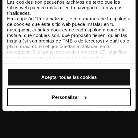
Las cookies son pequeños archivos de texto que los
sitios web pueden instalar en tu navegador con varias
finalidades.
En la opción “Personalizar”, te informamos de la tipología
TMB App
de cookies que este sitio web puede instalar en tu
Descárgate TMB App y compra tus billetes
navegador, cuántas cookies de cada tipología concreta
instala, qué cookies son, qué propósito tienen, quién las
instala (si son propias de TMB o de terceros) y cuál es el
App Store
Google Play
plazo máximo en el que quedan instaladas en tu
navegador. Si el panel de cookies muestra (0), significa
que no instala ninguna cookie de esta tipología.
Si eliges la opción “Aceptar todas las cookies”, permites
que todas estas cookies se instalen en tu navegador.
El selector que se encuentra a la derecha de cada
Aceptar todas las cookies
tipología de cookies permite indicar si quieres que se
instalen o no las cookies de esa clase.
Una vez que hayas marcado tus preferencias, debes
hacer clic en “Seleccionar y configurar”. Así se instalarán
Personalizar
solo las cookies de la tipología que hayas seleccionado
previamente. Te sugerimos que selecciones las cookies
Conócenos
Contacta
Otras webs de TMB
de personalización, porque permiten recordar tus
opciones de navegación (como el idioma) y mejoran tu
experiencia de usuario.
Las cookies necesarias son imprescindibles para el
funcionamiento de la web y, por tanto, si no las aceptas,