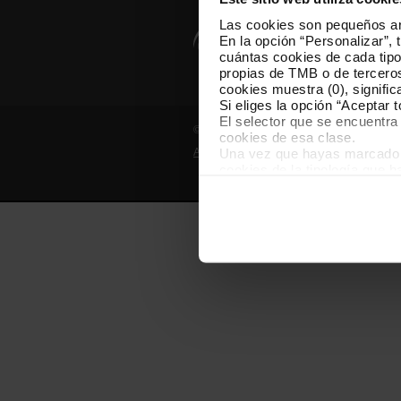
Las cookies son pequeños arc
En la opción “Personalizar”, 
cuántas cookies de cada tipol
propias de TMB o de terceros
cookies muestra (0), signific
Si eliges la opción “Aceptar 
El selector que se encuentra 
© Grupo TMB - Todos los derechos reserv
cookies de esa clase.
Una vez que hayas marcado tu
Aviso legal
Política de privacidad
cookies de la tipología que 
personalización, porque perm
usuario.
Las cookies necesarias son i
empezar a navegar. Solo pue
En cualquier momento de la n
“Gestor de cookies”, que enco