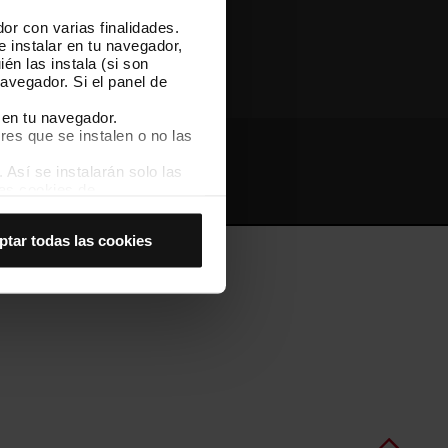
or con varias finalidades.
Otras webs de TMB
e instalar en tu navegador,
én las instala (si son
avegador. Si el panel de
 en tu navegador.
res que se instalen o no las
Así se instalarán solo las
Webs de interés
Intranet
las cookies de
joran tu experiencia de
ptar todas las cookies
 no las aceptas, no puedes
es seleccionando la opción