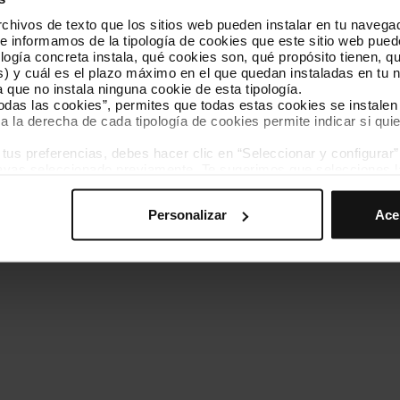
hivos de texto que los sitios web pueden instalar en tu navegad
Conócenos
Contacta
te informamos de la tipología de cookies que este sitio web pued
ogía concreta instala, qué cookies son, qué propósito tienen, qui
) y cuál es el plazo máximo en el que quedan instaladas en tu n
a que no instala ninguna cookie de esta tipología.
todas las cookies”, permites que todas estas cookies se instalen
a la derecha de cada tipología de cookies permite indicar si quie
ados
s preferencias, debes hacer clic en “Seleccionar y configurar”. 
Política de cookies
Gestor de cookies
Accesibilidad
Mapa web
hayas seleccionado previamente. Te sugerimos que selecciones 
iten recordar tus opciones de navegación (como el idioma) y me
Personalizar
Ace
mprescindibles para el funcionamiento de la web y, por tanto, si
des consultar nuestra
Política de cookies
.
avegación en esta web, podrás modificar tu selección de cooki
ntrarás en el menú de la parte inferior de la web.