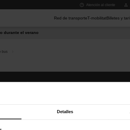
Atención al cliente
Menú principal
Red de transporte
T-mobilitat
Billetes y tar
o durante el verano
e bus
Síguenos
TMB A
TMB en las redes sociales
Descár
A
Detalles
s