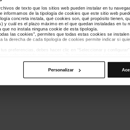
hivos de texto que los sitios web pueden instalar en tu navegad
Conócenos
Contacta
te informamos de la tipología de cookies que este sitio web pued
ogía concreta instala, qué cookies son, qué propósito tienen, qui
) y cuál es el plazo máximo en el que quedan instaladas en tu n
a que no instala ninguna cookie de esta tipología.
todas las cookies”, permites que todas estas cookies se instalen
a la derecha de cada tipología de cookies permite indicar si quie
ados
s preferencias, debes hacer clic en “Seleccionar y configurar”. 
Política de cookies
Gestor de cookies
Accesibilidad
Mapa web
hayas seleccionado previamente. Te sugerimos que selecciones 
iten recordar tus opciones de navegación (como el idioma) y me
Personalizar
Ace
mprescindibles para el funcionamiento de la web y, por tanto, si
des consultar nuestra
Política de cookies
.
avegación en esta web, podrás modificar tu selección de cooki
ntrarás en el menú de la parte inferior de la web.