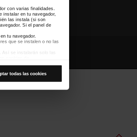
or con varias finalidades.
Otras webs de TMB
e instalar en tu navegador,
én las instala (si son
avegador. Si el panel de
 en tu navegador.
res que se instalen o no las
Así se instalarán solo las
Webs de interés
Intranet
las cookies de
joran tu experiencia de
ptar todas las cookies
 no las aceptas, no puedes
es seleccionando la opción