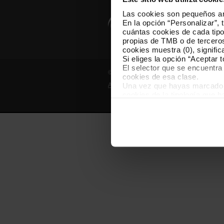
Las cookies son pequeños arc
En la opción “Personalizar”, 
cuántas cookies de cada tipol
propias de TMB o de terceros
cookies muestra (0), signific
Si eliges la opción “Aceptar 
El selector que se encuentra 
© Grupo TMB - Todos los derechos reserv
cookies de esa clase.
Una vez que hayas marcado tu
Aviso legal
Política de privacidad
cookies de la tipología que 
personalización, porque perm
usuario.
Las cookies necesarias son i
empezar a navegar. Solo pue
En cualquier momento de la n
“Gestor de cookies”, que enco