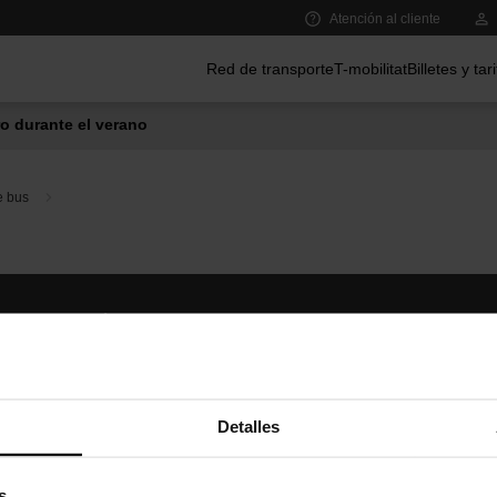
Atención al cliente
Menú principal
Red de transporte
T-mobilitat
Billetes y tar
o durante el verano
e bus
Síguenos
TMB A
TMB en las redes sociales
Descár
A
Detalles
s