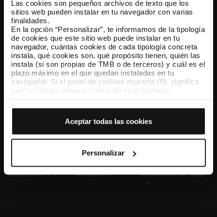
Las cookies son pequeños archivos de texto que los
sitios web pueden instalar en tu navegador con varias
finalidades.
En la opción “Personalizar”, te informamos de la tipología
TMB App
de cookies que este sitio web puede instalar en tu
Descárgate TMB App y compra tus billetes
navegador, cuántas cookies de cada tipología concreta
instala, qué cookies son, qué propósito tienen, quién las
instala (si son propias de TMB o de terceros) y cuál es el
App Store
Google Play
plazo máximo en el que quedan instaladas en tu
navegador. Si el panel de cookies muestra (0), significa
que no instala ninguna cookie de esta tipología.
Si eliges la opción “Aceptar todas las cookies”, permites
que todas estas cookies se instalen en tu navegador.
El selector que se encuentra a la derecha de cada
Aceptar todas las cookies
tipología de cookies permite indicar si quieres que se
instalen o no las cookies de esa clase.
Una vez que hayas marcado tus preferencias, debes
hacer clic en “Seleccionar y configurar”. Así se instalarán
Personalizar
solo las cookies de la tipología que hayas seleccionado
previamente. Te sugerimos que selecciones las cookies
Conócenos
Contacta
Otras webs de TMB
de personalización, porque permiten recordar tus
opciones de navegación (como el idioma) y mejoran tu
experiencia de usuario.
Las cookies necesarias son imprescindibles para el
funcionamiento de la web y, por tanto, si no las aceptas,