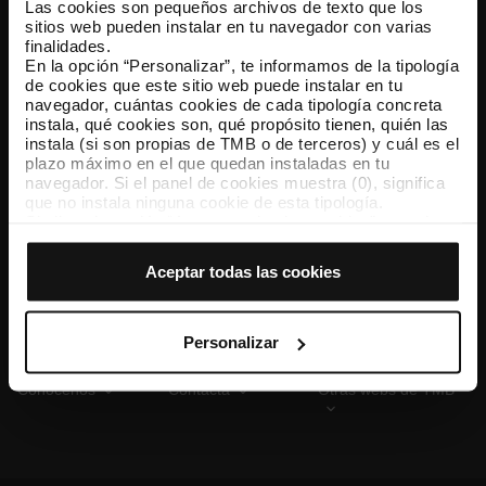
Las cookies son pequeños archivos de texto que los
sitios web pueden instalar en tu navegador con varias
finalidades.
En la opción “Personalizar”, te informamos de la tipología
TMB App
de cookies que este sitio web puede instalar en tu
Descárgate TMB App y compra tus billetes
navegador, cuántas cookies de cada tipología concreta
instala, qué cookies son, qué propósito tienen, quién las
instala (si son propias de TMB o de terceros) y cuál es el
App Store
Google Play
plazo máximo en el que quedan instaladas en tu
navegador. Si el panel de cookies muestra (0), significa
que no instala ninguna cookie de esta tipología.
Si eliges la opción “Aceptar todas las cookies”, permites
que todas estas cookies se instalen en tu navegador.
El selector que se encuentra a la derecha de cada
Aceptar todas las cookies
tipología de cookies permite indicar si quieres que se
instalen o no las cookies de esa clase.
Una vez que hayas marcado tus preferencias, debes
hacer clic en “Seleccionar y configurar”. Así se instalarán
Personalizar
solo las cookies de la tipología que hayas seleccionado
previamente. Te sugerimos que selecciones las cookies
Conócenos
Contacta
Otras webs de TMB
de personalización, porque permiten recordar tus
opciones de navegación (como el idioma) y mejoran tu
experiencia de usuario.
Las cookies necesarias son imprescindibles para el
funcionamiento de la web y, por tanto, si no las aceptas,