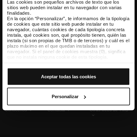
Las cookies son pequeños archivos de texto que los
sitios web pueden instalar en tu navegador con varias
finalidades.
En la opción “Personalizar”, te informamos de la tipología
TMB App
de cookies que este sitio web puede instalar en tu
Descárgate TMB App y compra tus billetes
navegador, cuántas cookies de cada tipología concreta
instala, qué cookies son, qué propósito tienen, quién las
instala (si son propias de TMB o de terceros) y cuál es el
App Store
Google Play
plazo máximo en el que quedan instaladas en tu
navegador. Si el panel de cookies muestra (0), significa
que no instala ninguna cookie de esta tipología.
Si eliges la opción “Aceptar todas las cookies”, permites
que todas estas cookies se instalen en tu navegador.
El selector que se encuentra a la derecha de cada
Aceptar todas las cookies
tipología de cookies permite indicar si quieres que se
instalen o no las cookies de esa clase.
Una vez que hayas marcado tus preferencias, debes
hacer clic en “Seleccionar y configurar”. Así se instalarán
Personalizar
solo las cookies de la tipología que hayas seleccionado
previamente. Te sugerimos que selecciones las cookies
Conócenos
Contacta
Otras webs de TMB
de personalización, porque permiten recordar tus
opciones de navegación (como el idioma) y mejoran tu
experiencia de usuario.
Las cookies necesarias son imprescindibles para el
funcionamiento de la web y, por tanto, si no las aceptas,