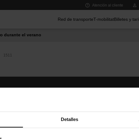
Atención al cliente
Menú principal
Red de transporte
T-mobilitat
Billetes y tar
o durante el verano
1511
Síguenos
TMB A
TMB en las redes sociales
Descár
A
Detalles
s