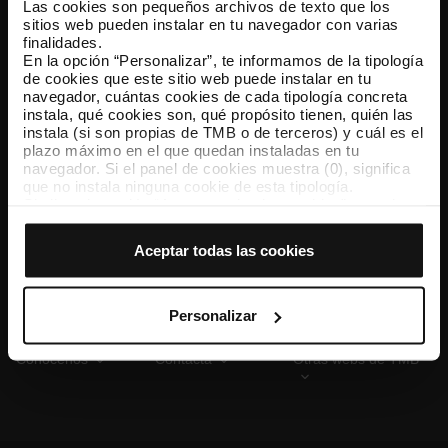
Las cookies son pequeños archivos de texto que los
sitios web pueden instalar en tu navegador con varias
finalidades.
En la opción “Personalizar”, te informamos de la tipología
TMB App
de cookies que este sitio web puede instalar en tu
Descárgate TMB App y compra tus billetes
navegador, cuántas cookies de cada tipología concreta
instala, qué cookies son, qué propósito tienen, quién las
instala (si son propias de TMB o de terceros) y cuál es el
App Store
Google Play
plazo máximo en el que quedan instaladas en tu
navegador. Si el panel de cookies muestra (0), significa
que no instala ninguna cookie de esta tipología.
Si eliges la opción “Aceptar todas las cookies”, permites
que todas estas cookies se instalen en tu navegador.
El selector que se encuentra a la derecha de cada
Aceptar todas las cookies
tipología de cookies permite indicar si quieres que se
instalen o no las cookies de esa clase.
Una vez que hayas marcado tus preferencias, debes
hacer clic en “Seleccionar y configurar”. Así se instalarán
Personalizar
solo las cookies de la tipología que hayas seleccionado
previamente. Te sugerimos que selecciones las cookies
Conócenos
Contacta
Otras webs de TMB
de personalización, porque permiten recordar tus
opciones de navegación (como el idioma) y mejoran tu
experiencia de usuario.
Las cookies necesarias son imprescindibles para el
funcionamiento de la web y, por tanto, si no las aceptas,