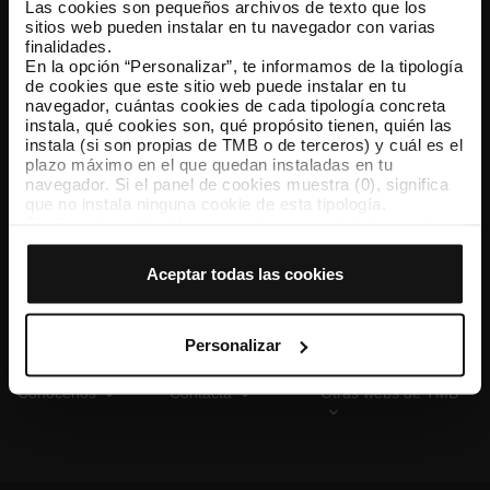
Las cookies son pequeños archivos de texto que los
sitios web pueden instalar en tu navegador con varias
finalidades.
En la opción “Personalizar”, te informamos de la tipología
TMB App
de cookies que este sitio web puede instalar en tu
Descárgate TMB App y compra tus billetes
navegador, cuántas cookies de cada tipología concreta
instala, qué cookies son, qué propósito tienen, quién las
instala (si son propias de TMB o de terceros) y cuál es el
App Store
Google Play
plazo máximo en el que quedan instaladas en tu
navegador. Si el panel de cookies muestra (0), significa
que no instala ninguna cookie de esta tipología.
Si eliges la opción “Aceptar todas las cookies”, permites
que todas estas cookies se instalen en tu navegador.
El selector que se encuentra a la derecha de cada
Aceptar todas las cookies
tipología de cookies permite indicar si quieres que se
instalen o no las cookies de esa clase.
Una vez que hayas marcado tus preferencias, debes
hacer clic en “Seleccionar y configurar”. Así se instalarán
Personalizar
solo las cookies de la tipología que hayas seleccionado
previamente. Te sugerimos que selecciones las cookies
Conócenos
Contacta
Otras webs de TMB
de personalización, porque permiten recordar tus
opciones de navegación (como el idioma) y mejoran tu
experiencia de usuario.
Las cookies necesarias son imprescindibles para el
funcionamiento de la web y, por tanto, si no las aceptas,