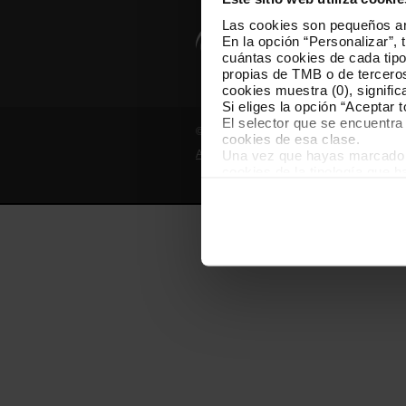
Las cookies son pequeños arc
En la opción “Personalizar”, 
cuántas cookies de cada tipol
propias de TMB o de terceros
cookies muestra (0), signific
Si eliges la opción “Aceptar 
El selector que se encuentra 
© Grupo TMB - Todos los derechos reserv
cookies de esa clase.
Una vez que hayas marcado tu
Aviso legal
Política de privacidad
cookies de la tipología que 
personalización, porque perm
usuario.
Las cookies necesarias son i
empezar a navegar. Solo pue
En cualquier momento de la n
“Gestor de cookies”, que enco