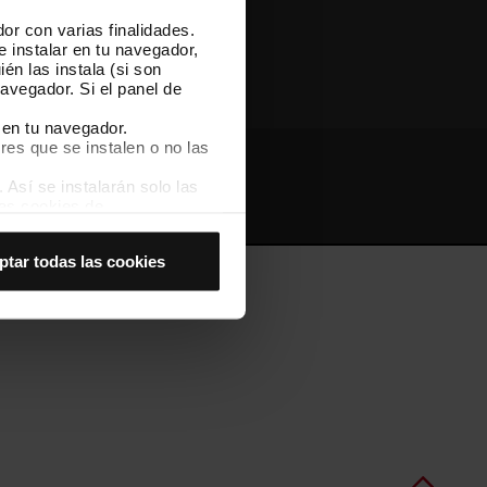
or con varias finalidades.
Otras webs de TMB
e instalar en tu navegador,
én las instala (si son
avegador. Si el panel de
 en tu navegador.
res que se instalen o no las
Así se instalarán solo las
Webs de interés
Intranet
las cookies de
joran tu experiencia de
ptar todas las cookies
 no las aceptas, no puedes
es seleccionando la opción