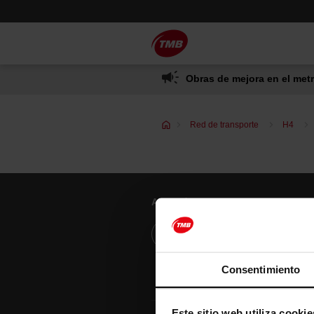
Saltar
Saltar al contenido principal
al
contenido
Obras de mejora en el metr
Red de transporte
H4
Atención al cliente
Resuelve tus dudas
Consentimiento
Este sitio web utiliza cookie