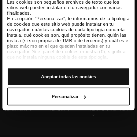
Las cookies son pequeños archivos de texto que los
sitios web pueden instalar en tu navegador con varias
finalidades.
En la opción “Personalizar”, te informamos de la tipología
TMB App
de cookies que este sitio web puede instalar en tu
Descárgate TMB App y compra tus billetes
navegador, cuántas cookies de cada tipología concreta
instala, qué cookies son, qué propósito tienen, quién las
instala (si son propias de TMB o de terceros) y cuál es el
App Store
Google Play
plazo máximo en el que quedan instaladas en tu
navegador. Si el panel de cookies muestra (0), significa
que no instala ninguna cookie de esta tipología.
Si eliges la opción “Aceptar todas las cookies”, permites
que todas estas cookies se instalen en tu navegador.
El selector que se encuentra a la derecha de cada
Aceptar todas las cookies
tipología de cookies permite indicar si quieres que se
instalen o no las cookies de esa clase.
Una vez que hayas marcado tus preferencias, debes
hacer clic en “Seleccionar y configurar”. Así se instalarán
Personalizar
solo las cookies de la tipología que hayas seleccionado
previamente. Te sugerimos que selecciones las cookies
Conócenos
Contacta
Otras webs de TMB
de personalización, porque permiten recordar tus
opciones de navegación (como el idioma) y mejoran tu
experiencia de usuario.
Las cookies necesarias son imprescindibles para el
funcionamiento de la web y, por tanto, si no las aceptas,