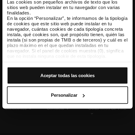
Las cookies son pequeños archivos de texto que los
sitios web pueden instalar en tu navegador con varias
finalidades.
En la opción “Personalizar”, te informamos de la tipología
TMB App
de cookies que este sitio web puede instalar en tu
Descárgate TMB App y compra tus billetes
navegador, cuántas cookies de cada tipología concreta
instala, qué cookies son, qué propósito tienen, quién las
instala (si son propias de TMB o de terceros) y cuál es el
App Store
Google Play
plazo máximo en el que quedan instaladas en tu
navegador. Si el panel de cookies muestra (0), significa
que no instala ninguna cookie de esta tipología.
Si eliges la opción “Aceptar todas las cookies”, permites
que todas estas cookies se instalen en tu navegador.
El selector que se encuentra a la derecha de cada
Aceptar todas las cookies
tipología de cookies permite indicar si quieres que se
instalen o no las cookies de esa clase.
Una vez que hayas marcado tus preferencias, debes
hacer clic en “Seleccionar y configurar”. Así se instalarán
Personalizar
solo las cookies de la tipología que hayas seleccionado
previamente. Te sugerimos que selecciones las cookies
Conócenos
Contacta
Otras webs de TMB
de personalización, porque permiten recordar tus
opciones de navegación (como el idioma) y mejoran tu
experiencia de usuario.
Las cookies necesarias son imprescindibles para el
funcionamiento de la web y, por tanto, si no las aceptas,