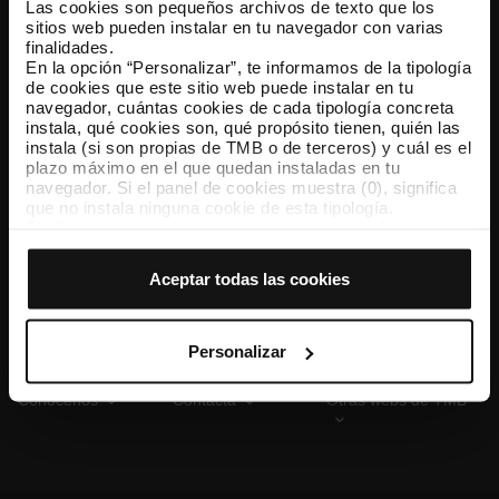
Las cookies son pequeños archivos de texto que los
sitios web pueden instalar en tu navegador con varias
finalidades.
En la opción “Personalizar”, te informamos de la tipología
TMB App
de cookies que este sitio web puede instalar en tu
Descárgate TMB App y compra tus billetes
navegador, cuántas cookies de cada tipología concreta
instala, qué cookies son, qué propósito tienen, quién las
instala (si son propias de TMB o de terceros) y cuál es el
App Store
Google Play
plazo máximo en el que quedan instaladas en tu
navegador. Si el panel de cookies muestra (0), significa
que no instala ninguna cookie de esta tipología.
Si eliges la opción “Aceptar todas las cookies”, permites
que todas estas cookies se instalen en tu navegador.
El selector que se encuentra a la derecha de cada
Aceptar todas las cookies
tipología de cookies permite indicar si quieres que se
instalen o no las cookies de esa clase.
Una vez que hayas marcado tus preferencias, debes
hacer clic en “Seleccionar y configurar”. Así se instalarán
Personalizar
solo las cookies de la tipología que hayas seleccionado
previamente. Te sugerimos que selecciones las cookies
Conócenos
Contacta
Otras webs de TMB
de personalización, porque permiten recordar tus
opciones de navegación (como el idioma) y mejoran tu
experiencia de usuario.
Las cookies necesarias son imprescindibles para el
funcionamiento de la web y, por tanto, si no las aceptas,