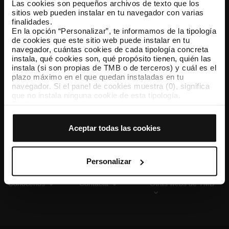
Las cookies son pequeños archivos de texto que los
sitios web pueden instalar en tu navegador con varias
finalidades.
En la opción “Personalizar”, te informamos de la tipología
TMB App
de cookies que este sitio web puede instalar en tu
Descárgate TMB App y compra tus billetes
navegador, cuántas cookies de cada tipología concreta
instala, qué cookies son, qué propósito tienen, quién las
instala (si son propias de TMB o de terceros) y cuál es el
App Store
Google Play
plazo máximo en el que quedan instaladas en tu
navegador. Si el panel de cookies muestra (0), significa
que no instala ninguna cookie de esta tipología.
Si eliges la opción “Aceptar todas las cookies”, permites
que todas estas cookies se instalen en tu navegador.
El selector que se encuentra a la derecha de cada
Aceptar todas las cookies
tipología de cookies permite indicar si quieres que se
instalen o no las cookies de esa clase.
Una vez que hayas marcado tus preferencias, debes
hacer clic en “Seleccionar y configurar”. Así se instalarán
Personalizar
solo las cookies de la tipología que hayas seleccionado
previamente. Te sugerimos que selecciones las cookies
Conócenos
Contacta
Otras webs de TMB
de personalización, porque permiten recordar tus
opciones de navegación (como el idioma) y mejoran tu
experiencia de usuario.
Las cookies necesarias son imprescindibles para el
funcionamiento de la web y, por tanto, si no las aceptas,