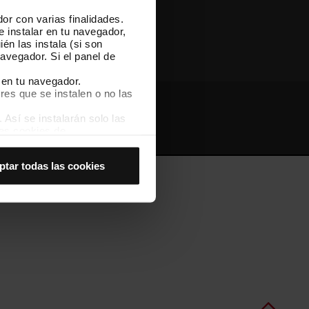
or con varias finalidades.
Otras webs de TMB
e instalar en tu navegador,
én las instala (si son
avegador. Si el panel de
 en tu navegador.
res que se instalen o no las
Así se instalarán solo las
Webs de interés
Intranet
las cookies de
joran tu experiencia de
ptar todas las cookies
 no las aceptas, no puedes
es seleccionando la opción