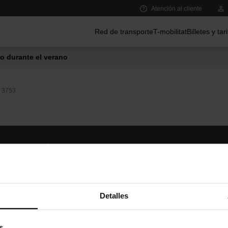
Atención al cliente
Menú principal
Red de transporte
T-mobilitat
Billetes y tar
o durante el verano
3753
Síguenos
TMB A
TMB en las redes sociales
Descár
A
Detalles
s