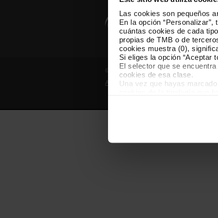
Las cookies son pequeños arc
En la opción “Personalizar”, 
cuántas cookies de cada tipol
propias de TMB o de terceros
cookies muestra (0), signific
Si eliges la opción “Aceptar 
El selector que se encuentra 
© Grupo TMB - Todos los derechos reserv
cookies de esa clase.
Una vez que hayas marcado tu
Aviso legal
Política de privacidad
cookies de la tipología que 
personalización, porque perm
usuario.
Las cookies necesarias son i
empezar a navegar. Solo pue
En cualquier momento de la n
“Gestor de cookies”, que enco