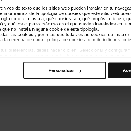
hivos de texto que los sitios web pueden instalar en tu navegad
Conócenos
Contacta
te informamos de la tipología de cookies que este sitio web pued
ogía concreta instala, qué cookies son, qué propósito tienen, qui
) y cuál es el plazo máximo en el que quedan instaladas en tu n
a que no instala ninguna cookie de esta tipología.
todas las cookies”, permites que todas estas cookies se instalen
a la derecha de cada tipología de cookies permite indicar si quie
ados
s preferencias, debes hacer clic en “Seleccionar y configurar”. 
Política de cookies
Gestor de cookies
Accesibilidad
Mapa web
hayas seleccionado previamente. Te sugerimos que selecciones 
iten recordar tus opciones de navegación (como el idioma) y me
Personalizar
Ace
mprescindibles para el funcionamiento de la web y, por tanto, si
des consultar nuestra
Política de cookies
.
avegación en esta web, podrás modificar tu selección de cooki
ntrarás en el menú de la parte inferior de la web.