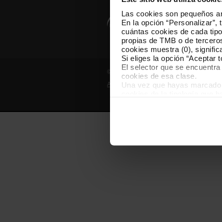
Las cookies son pequeños arc
En la opción “Personalizar”, 
cuántas cookies de cada tipol
propias de TMB o de terceros
cookies muestra (0), signific
Si eliges la opción “Aceptar 
El selector que se encuentra 
© Grupo TMB - Todos los derechos reserv
cookies de esa clase.
Una vez que hayas marcado tu
Aviso legal
Política de privacidad
cookies de la tipología que 
personalización, porque perm
usuario.
Las cookies necesarias son i
empezar a navegar. Solo pue
En cualquier momento de la n
“Gestor de cookies”, que enco