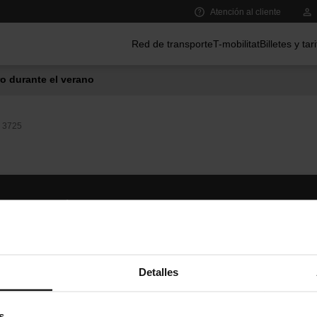
Atención al cliente
Menú principal
Red de transporte
T-mobilitat
Billetes y tar
o durante el verano
3725
Síguenos
TMB A
TMB en las redes sociales
Descár
A
Detalles
s