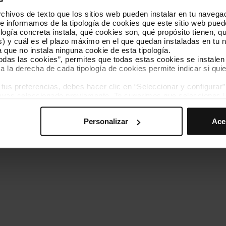
hivos de texto que los sitios web pueden instalar en tu navegad
Conócenos
Contacta
te informamos de la tipología de cookies que este sitio web pued
ogía concreta instala, qué cookies son, qué propósito tienen, qui
) y cuál es el plazo máximo en el que quedan instaladas en tu n
a que no instala ninguna cookie de esta tipología.
todas las cookies”, permites que todas estas cookies se instalen
a la derecha de cada tipología de cookies permite indicar si quie
ados
s preferencias, debes hacer clic en “Seleccionar y configurar”. 
Política de cookies
Gestor de cookies
Accesibilidad
Mapa web
hayas seleccionado previamente. Te sugerimos que selecciones 
iten recordar tus opciones de navegación (como el idioma) y me
Personalizar
Ace
mprescindibles para el funcionamiento de la web y, por tanto, si
des consultar nuestra
Política de cookies
.
avegación en esta web, podrás modificar tu selección de cooki
ntrarás en el menú de la parte inferior de la web.