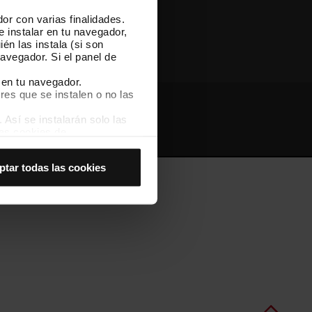
or con varias finalidades.
Otras webs de TMB
e instalar en tu navegador,
én las instala (si son
avegador. Si el panel de
 en tu navegador.
res que se instalen o no las
Así se instalarán solo las
Webs de interés
Intranet
las cookies de
joran tu experiencia de
ptar todas las cookies
 no las aceptas, no puedes
es seleccionando la opción