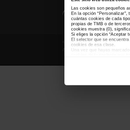
Las cookies son pequeños arc
En la opción “Personalizar”, 
cuántas cookies de cada tipol
propias de TMB o de terceros
cookies muestra (0), signific
Si eliges la opción “Aceptar 
El selector que se encuentra 
© Grupo TMB - Todos los derechos reserv
cookies de esa clase.
Una vez que hayas marcado tu
Aviso legal
Política de privacidad
cookies de la tipología que 
personalización, porque perm
usuario.
Las cookies necesarias son i
empezar a navegar. Solo pue
En cualquier momento de la n
“Gestor de cookies”, que enco