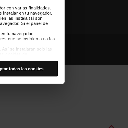
or con varias finalidades.
Otras webs de TMB
e instalar en tu navegador,
én las instala (si son
avegador. Si el panel de
 en tu navegador.
res que se instalen o no las
Así se instalarán solo las
Webs de interés
Intranet
las cookies de
joran tu experiencia de
ptar todas las cookies
 no las aceptas, no puedes
es seleccionando la opción