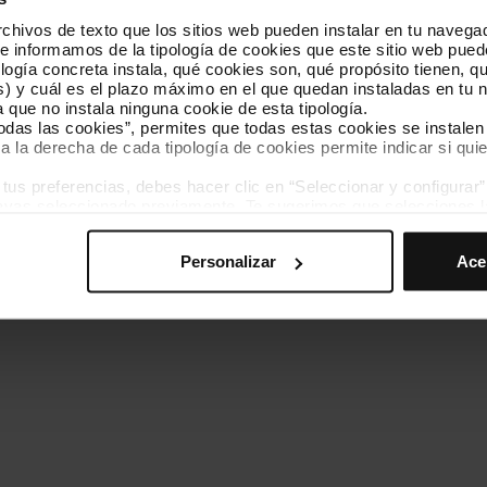
hivos de texto que los sitios web pueden instalar en tu navegad
Conócenos
Contacta
te informamos de la tipología de cookies que este sitio web pued
ogía concreta instala, qué cookies son, qué propósito tienen, qui
) y cuál es el plazo máximo en el que quedan instaladas en tu n
a que no instala ninguna cookie de esta tipología.
todas las cookies”, permites que todas estas cookies se instalen
a la derecha de cada tipología de cookies permite indicar si quie
ados
s preferencias, debes hacer clic en “Seleccionar y configurar”. 
Política de cookies
Gestor de cookies
Accesibilidad
Mapa web
hayas seleccionado previamente. Te sugerimos que selecciones 
iten recordar tus opciones de navegación (como el idioma) y me
Personalizar
Ace
mprescindibles para el funcionamiento de la web y, por tanto, si
des consultar nuestra
Política de cookies
.
avegación en esta web, podrás modificar tu selección de cooki
ntrarás en el menú de la parte inferior de la web.