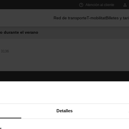
Atención al cliente
Menú principal
Red de transporte
T-mobilitat
Billetes y tar
o durante el verano
3136
Síguenos
TMB A
TMB en las redes sociales
Descár
A
Detalles
s