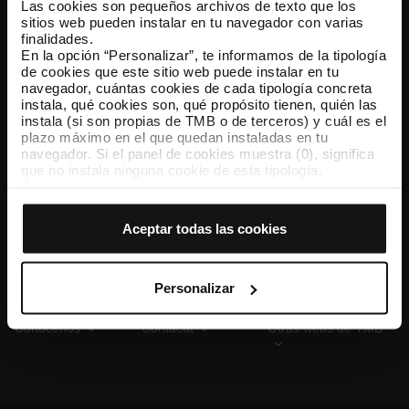
Las cookies son pequeños archivos de texto que los
sitios web pueden instalar en tu navegador con varias
finalidades.
En la opción “Personalizar”, te informamos de la tipología
TMB App
de cookies que este sitio web puede instalar en tu
Descárgate TMB App y compra tus billetes
navegador, cuántas cookies de cada tipología concreta
instala, qué cookies son, qué propósito tienen, quién las
instala (si son propias de TMB o de terceros) y cuál es el
App Store
Google Play
plazo máximo en el que quedan instaladas en tu
navegador. Si el panel de cookies muestra (0), significa
que no instala ninguna cookie de esta tipología.
Si eliges la opción “Aceptar todas las cookies”, permites
que todas estas cookies se instalen en tu navegador.
El selector que se encuentra a la derecha de cada
Aceptar todas las cookies
tipología de cookies permite indicar si quieres que se
instalen o no las cookies de esa clase.
Una vez que hayas marcado tus preferencias, debes
hacer clic en “Seleccionar y configurar”. Así se instalarán
Personalizar
solo las cookies de la tipología que hayas seleccionado
previamente. Te sugerimos que selecciones las cookies
Conócenos
Contacta
Otras webs de TMB
de personalización, porque permiten recordar tus
opciones de navegación (como el idioma) y mejoran tu
experiencia de usuario.
Las cookies necesarias son imprescindibles para el
funcionamiento de la web y, por tanto, si no las aceptas,