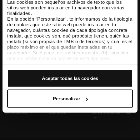
Las cookies son pequeños archivos de texto que los
sitios web pueden instalar en tu navegador con varias
finalidades.
En la opción “Personalizar”, te informamos de la tipología
TMB App
de cookies que este sitio web puede instalar en tu
Descárgate TMB App y compra tus billetes
navegador, cuántas cookies de cada tipología concreta
instala, qué cookies son, qué propósito tienen, quién las
instala (si son propias de TMB o de terceros) y cuál es el
App Store
Google Play
plazo máximo en el que quedan instaladas en tu
navegador. Si el panel de cookies muestra (0), significa
que no instala ninguna cookie de esta tipología.
Si eliges la opción “Aceptar todas las cookies”, permites
que todas estas cookies se instalen en tu navegador.
El selector que se encuentra a la derecha de cada
Aceptar todas las cookies
tipología de cookies permite indicar si quieres que se
instalen o no las cookies de esa clase.
Una vez que hayas marcado tus preferencias, debes
hacer clic en “Seleccionar y configurar”. Así se instalarán
Personalizar
solo las cookies de la tipología que hayas seleccionado
previamente. Te sugerimos que selecciones las cookies
Conócenos
Contacta
Otras webs de TMB
de personalización, porque permiten recordar tus
opciones de navegación (como el idioma) y mejoran tu
experiencia de usuario.
Las cookies necesarias son imprescindibles para el
funcionamiento de la web y, por tanto, si no las aceptas,