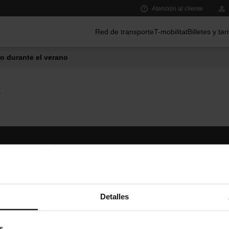
Atención al cliente
Menú principal
Red de transporte
T-mobilitat
Billetes y tar
o durante el verano
1
Síguenos
TMB A
TMB en las redes sociales
Descár
A
Detalles
s