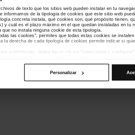
hivos de texto que los sitios web pueden instalar en tu navegad
Conócenos
Contacta
te informamos de la tipología de cookies que este sitio web pued
ogía concreta instala, qué cookies son, qué propósito tienen, qui
) y cuál es el plazo máximo en el que quedan instaladas en tu n
a que no instala ninguna cookie de esta tipología.
todas las cookies”, permites que todas estas cookies se instalen
a la derecha de cada tipología de cookies permite indicar si quie
ados
s preferencias, debes hacer clic en “Seleccionar y configurar”. 
Política de cookies
Gestor de cookies
Accesibilidad
Mapa web
hayas seleccionado previamente. Te sugerimos que selecciones 
iten recordar tus opciones de navegación (como el idioma) y me
Personalizar
Ace
mprescindibles para el funcionamiento de la web y, por tanto, si
des consultar nuestra
Política de cookies
.
avegación en esta web, podrás modificar tu selección de cooki
ntrarás en el menú de la parte inferior de la web.