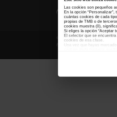
Las cookies son pequeños arc
En la opción “Personalizar”, 
cuántas cookies de cada tipol
propias de TMB o de terceros
cookies muestra (0), signific
Si eliges la opción “Aceptar 
El selector que se encuentra 
© Grupo TMB - Todos los derechos reserv
cookies de esa clase.
Una vez que hayas marcado tu
Aviso legal
Política de privacidad
cookies de la tipología que 
personalización, porque perm
usuario.
Las cookies necesarias son i
empezar a navegar. Solo pue
En cualquier momento de la n
“Gestor de cookies”, que enco