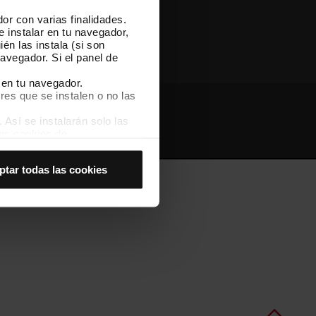
or con varias finalidades.
Otras webs de TMB
e instalar en tu navegador,
én las instala (si son
avegador. Si el panel de
 en tu navegador.
res que se instalen o no las
Así se instalarán solo las
Webs de interés
Intranet
las cookies de
joran tu experiencia de
ptar todas las cookies
 no las aceptas, no puedes
es seleccionando la opción