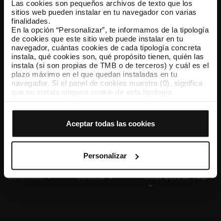
Las cookies son pequeños archivos de texto que los
sitios web pueden instalar en tu navegador con varias
finalidades.
En la opción “Personalizar”, te informamos de la tipología
TMB App
de cookies que este sitio web puede instalar en tu
Descárgate TMB App y compra tus billetes
navegador, cuántas cookies de cada tipología concreta
instala, qué cookies son, qué propósito tienen, quién las
instala (si son propias de TMB o de terceros) y cuál es el
App Store
Google Play
plazo máximo en el que quedan instaladas en tu
navegador. Si el panel de cookies muestra (0), significa
que no instala ninguna cookie de esta tipología.
Si eliges la opción “Aceptar todas las cookies”, permites
que todas estas cookies se instalen en tu navegador.
El selector que se encuentra a la derecha de cada
Aceptar todas las cookies
tipología de cookies permite indicar si quieres que se
instalen o no las cookies de esa clase.
Una vez que hayas marcado tus preferencias, debes
hacer clic en “Seleccionar y configurar”. Así se instalarán
Personalizar
solo las cookies de la tipología que hayas seleccionado
previamente. Te sugerimos que selecciones las cookies
Conócenos
Contacta
Otras webs de TMB
de personalización, porque permiten recordar tus
opciones de navegación (como el idioma) y mejoran tu
experiencia de usuario.
Las cookies necesarias son imprescindibles para el
funcionamiento de la web y, por tanto, si no las aceptas,