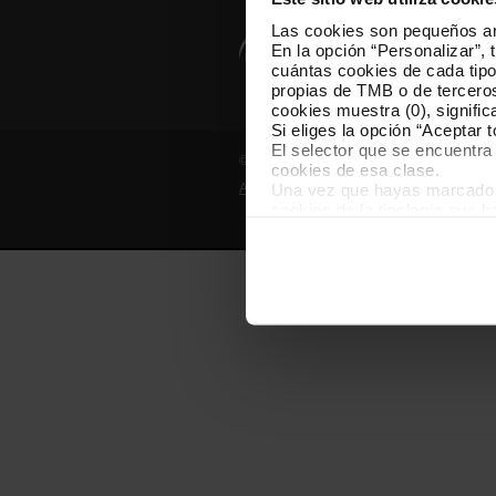
Las cookies son pequeños arc
En la opción “Personalizar”, 
cuántas cookies de cada tipol
propias de TMB o de terceros
cookies muestra (0), signific
Si eliges la opción “Aceptar 
El selector que se encuentra 
© Grupo TMB - Todos los derechos reserv
cookies de esa clase.
Una vez que hayas marcado tu
Aviso legal
Política de privacidad
cookies de la tipología que 
personalización, porque perm
usuario.
Las cookies necesarias son i
empezar a navegar. Solo pue
En cualquier momento de la n
“Gestor de cookies”, que enco