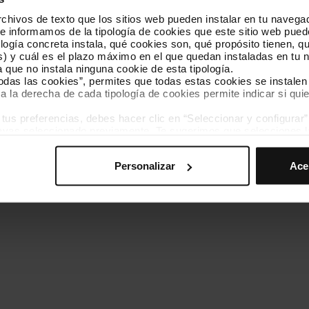
hivos de texto que los sitios web pueden instalar en tu navegad
Conócenos
Contacta
te informamos de la tipología de cookies que este sitio web pued
ogía concreta instala, qué cookies son, qué propósito tienen, qui
) y cuál es el plazo máximo en el que quedan instaladas en tu n
a que no instala ninguna cookie de esta tipología.
todas las cookies”, permites que todas estas cookies se instalen
a la derecha de cada tipología de cookies permite indicar si quie
ados
s preferencias, debes hacer clic en “Seleccionar y configurar”. 
Política de cookies
Gestor de cookies
Accesibilidad
Mapa web
hayas seleccionado previamente. Te sugerimos que selecciones 
iten recordar tus opciones de navegación (como el idioma) y me
Personalizar
Ace
mprescindibles para el funcionamiento de la web y, por tanto, si
des consultar nuestra
Política de cookies
.
avegación en esta web, podrás modificar tu selección de cooki
ntrarás en el menú de la parte inferior de la web.