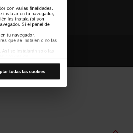
or con varias finalidades.
Otras webs de TMB
e instalar en tu navegador,
én las instala (si son
avegador. Si el panel de
 en tu navegador.
res que se instalen o no las
Así se instalarán solo las
Webs de interés
Intranet
las cookies de
joran tu experiencia de
ptar todas las cookies
 no las aceptas, no puedes
es seleccionando la opción