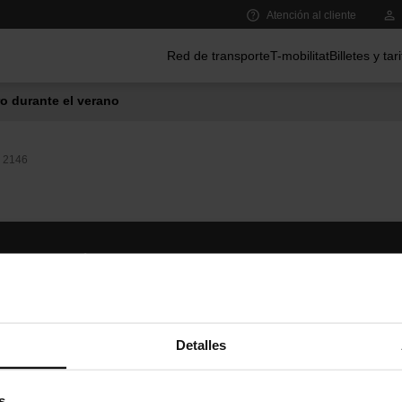
Atención al cliente
Menú principal
Red de transporte
T-mobilitat
Billetes y tar
o durante el verano
2146
Síguenos
TMB A
TMB en las redes sociales
Descár
A
Detalles
s