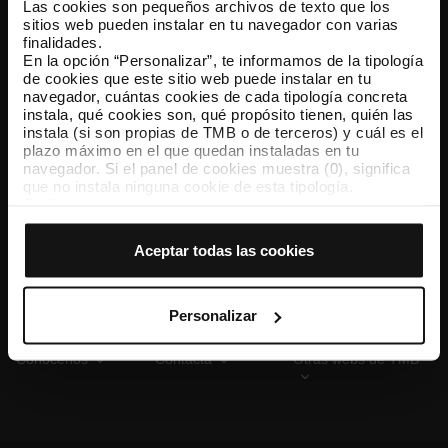
Las cookies son pequeños archivos de texto que los
sitios web pueden instalar en tu navegador con varias
finalidades.
En la opción “Personalizar”, te informamos de la tipología
TMB App
de cookies que este sitio web puede instalar en tu
Descárgate TMB App y compra tus billetes
navegador, cuántas cookies de cada tipología concreta
instala, qué cookies son, qué propósito tienen, quién las
instala (si son propias de TMB o de terceros) y cuál es el
App Store
Google Play
plazo máximo en el que quedan instaladas en tu
navegador. Si el panel de cookies muestra (0), significa
que no instala ninguna cookie de esta tipología.
Si eliges la opción “Aceptar todas las cookies”, permites
que todas estas cookies se instalen en tu navegador.
El selector que se encuentra a la derecha de cada
Aceptar todas las cookies
tipología de cookies permite indicar si quieres que se
instalen o no las cookies de esa clase.
Una vez que hayas marcado tus preferencias, debes
hacer clic en “Seleccionar y configurar”. Así se instalarán
Personalizar
solo las cookies de la tipología que hayas seleccionado
previamente. Te sugerimos que selecciones las cookies
Conócenos
Contacta
Otras webs de TMB
de personalización, porque permiten recordar tus
opciones de navegación (como el idioma) y mejoran tu
experiencia de usuario.
Las cookies necesarias son imprescindibles para el
funcionamiento de la web y, por tanto, si no las aceptas,