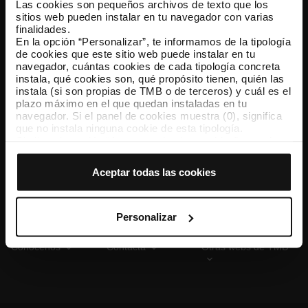
Las cookies son pequeños archivos de texto que los
sitios web pueden instalar en tu navegador con varias
finalidades.
En la opción “Personalizar”, te informamos de la tipología
TMB App
de cookies que este sitio web puede instalar en tu
Descárgate TMB App y compra tus billetes
navegador, cuántas cookies de cada tipología concreta
instala, qué cookies son, qué propósito tienen, quién las
instala (si son propias de TMB o de terceros) y cuál es el
App Store
Google Play
plazo máximo en el que quedan instaladas en tu
navegador. Si el panel de cookies muestra (0), significa
que no instala ninguna cookie de esta tipología.
Si eliges la opción “Aceptar todas las cookies”, permites
que todas estas cookies se instalen en tu navegador.
El selector que se encuentra a la derecha de cada
Aceptar todas las cookies
tipología de cookies permite indicar si quieres que se
instalen o no las cookies de esa clase.
Una vez que hayas marcado tus preferencias, debes
hacer clic en “Seleccionar y configurar”. Así se instalarán
Personalizar
solo las cookies de la tipología que hayas seleccionado
previamente. Te sugerimos que selecciones las cookies
Conócenos
Contacta
Otras webs de TMB
de personalización, porque permiten recordar tus
opciones de navegación (como el idioma) y mejoran tu
experiencia de usuario.
Las cookies necesarias son imprescindibles para el
funcionamiento de la web y, por tanto, si no las aceptas,