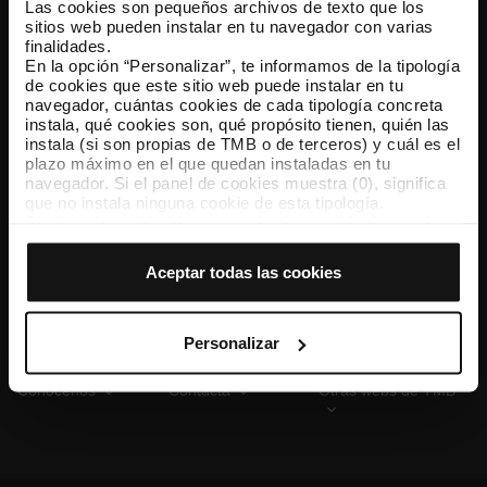
Las cookies son pequeños archivos de texto que los
sitios web pueden instalar en tu navegador con varias
finalidades.
En la opción “Personalizar”, te informamos de la tipología
TMB App
de cookies que este sitio web puede instalar en tu
Descárgate TMB App y compra tus billetes
navegador, cuántas cookies de cada tipología concreta
instala, qué cookies son, qué propósito tienen, quién las
instala (si son propias de TMB o de terceros) y cuál es el
App Store
Google Play
plazo máximo en el que quedan instaladas en tu
navegador. Si el panel de cookies muestra (0), significa
que no instala ninguna cookie de esta tipología.
Si eliges la opción “Aceptar todas las cookies”, permites
que todas estas cookies se instalen en tu navegador.
El selector que se encuentra a la derecha de cada
Aceptar todas las cookies
tipología de cookies permite indicar si quieres que se
instalen o no las cookies de esa clase.
Una vez que hayas marcado tus preferencias, debes
hacer clic en “Seleccionar y configurar”. Así se instalarán
Personalizar
solo las cookies de la tipología que hayas seleccionado
previamente. Te sugerimos que selecciones las cookies
Conócenos
Contacta
Otras webs de TMB
de personalización, porque permiten recordar tus
opciones de navegación (como el idioma) y mejoran tu
experiencia de usuario.
Las cookies necesarias son imprescindibles para el
funcionamiento de la web y, por tanto, si no las aceptas,