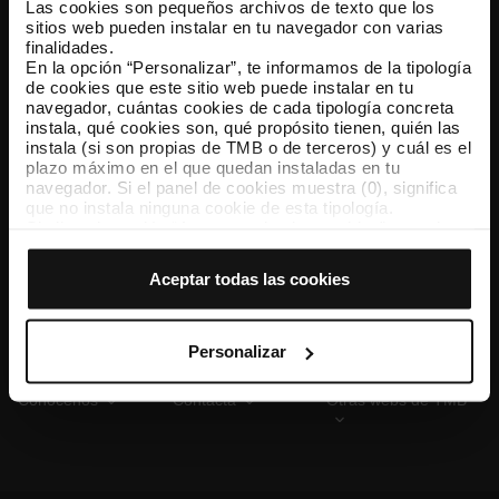
Las cookies son pequeños archivos de texto que los
sitios web pueden instalar en tu navegador con varias
finalidades.
En la opción “Personalizar”, te informamos de la tipología
TMB App
de cookies que este sitio web puede instalar en tu
Descárgate TMB App y compra tus billetes
navegador, cuántas cookies de cada tipología concreta
instala, qué cookies son, qué propósito tienen, quién las
instala (si son propias de TMB o de terceros) y cuál es el
App Store
Google Play
plazo máximo en el que quedan instaladas en tu
navegador. Si el panel de cookies muestra (0), significa
que no instala ninguna cookie de esta tipología.
Si eliges la opción “Aceptar todas las cookies”, permites
que todas estas cookies se instalen en tu navegador.
El selector que se encuentra a la derecha de cada
Aceptar todas las cookies
tipología de cookies permite indicar si quieres que se
instalen o no las cookies de esa clase.
Una vez que hayas marcado tus preferencias, debes
hacer clic en “Seleccionar y configurar”. Así se instalarán
Personalizar
solo las cookies de la tipología que hayas seleccionado
previamente. Te sugerimos que selecciones las cookies
Conócenos
Contacta
Otras webs de TMB
de personalización, porque permiten recordar tus
opciones de navegación (como el idioma) y mejoran tu
experiencia de usuario.
Las cookies necesarias son imprescindibles para el
funcionamiento de la web y, por tanto, si no las aceptas,