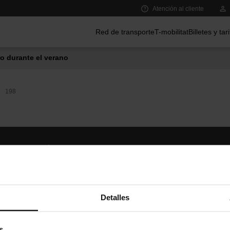
Atención al cliente
Menú principal
Red de transporte
T-mobilitat
Billetes y tar
o durante el verano
198
Síguenos
TMB A
TMB en las redes sociales
Descár
A
Detalles
s