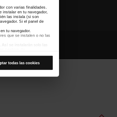
or con varias finalidades.
Otras webs de TMB
e instalar en tu navegador,
én las instala (si son
avegador. Si el panel de
 en tu navegador.
res que se instalen o no las
Así se instalarán solo las
Webs de interés
Intranet
las cookies de
joran tu experiencia de
ptar todas las cookies
 no las aceptas, no puedes
es seleccionando la opción