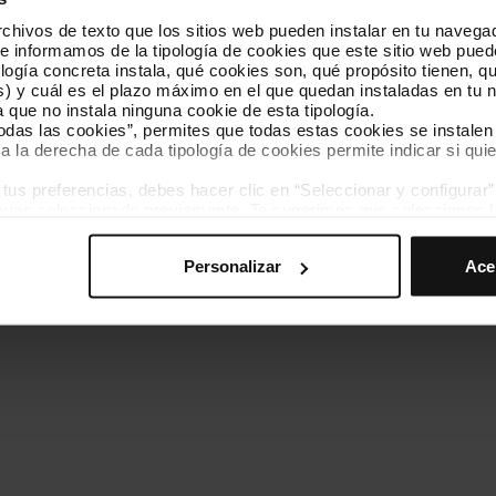
hivos de texto que los sitios web pueden instalar en tu navegad
Conócenos
Contacta
te informamos de la tipología de cookies que este sitio web pued
ogía concreta instala, qué cookies son, qué propósito tienen, qui
) y cuál es el plazo máximo en el que quedan instaladas en tu n
a que no instala ninguna cookie de esta tipología.
todas las cookies”, permites que todas estas cookies se instalen
a la derecha de cada tipología de cookies permite indicar si quie
ados
s preferencias, debes hacer clic en “Seleccionar y configurar”. 
Política de cookies
Gestor de cookies
Accesibilidad
Mapa web
hayas seleccionado previamente. Te sugerimos que selecciones 
iten recordar tus opciones de navegación (como el idioma) y me
Personalizar
Ace
mprescindibles para el funcionamiento de la web y, por tanto, si
des consultar nuestra
Política de cookies
.
avegación en esta web, podrás modificar tu selección de cooki
ntrarás en el menú de la parte inferior de la web.