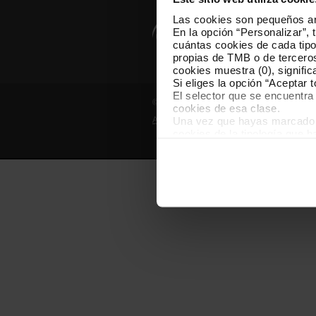
Las cookies son pequeños arc
En la opción “Personalizar”, 
cuántas cookies de cada tipol
propias de TMB o de terceros
cookies muestra (0), signific
Si eliges la opción “Aceptar 
El selector que se encuentra 
© Grupo TMB - Todos los derechos reserv
cookies de esa clase.
Una vez que hayas marcado tu
Aviso legal
Política de privacidad
cookies de la tipología que 
personalización, porque perm
usuario.
Las cookies necesarias son i
empezar a navegar. Solo pue
En cualquier momento de la n
“Gestor de cookies”, que enco