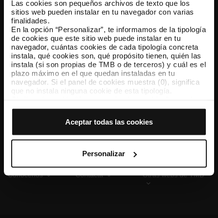
Las cookies son pequeños archivos de texto que los
sitios web pueden instalar en tu navegador con varias
finalidades.
En la opción “Personalizar”, te informamos de la tipología
TMB App
de cookies que este sitio web puede instalar en tu
Descárgate TMB App y compra tus billetes
navegador, cuántas cookies de cada tipología concreta
instala, qué cookies son, qué propósito tienen, quién las
instala (si son propias de TMB o de terceros) y cuál es el
App Store
Google Play
plazo máximo en el que quedan instaladas en tu
navegador. Si el panel de cookies muestra (0), significa
que no instala ninguna cookie de esta tipología.
Si eliges la opción “Aceptar todas las cookies”, permites
que todas estas cookies se instalen en tu navegador.
El selector que se encuentra a la derecha de cada
Aceptar todas las cookies
tipología de cookies permite indicar si quieres que se
instalen o no las cookies de esa clase.
Una vez que hayas marcado tus preferencias, debes
hacer clic en “Seleccionar y configurar”. Así se instalarán
Personalizar
solo las cookies de la tipología que hayas seleccionado
previamente. Te sugerimos que selecciones las cookies
Conócenos
Contacta
Otras webs de TMB
de personalización, porque permiten recordar tus
opciones de navegación (como el idioma) y mejoran tu
experiencia de usuario.
Las cookies necesarias son imprescindibles para el
funcionamiento de la web y, por tanto, si no las aceptas,