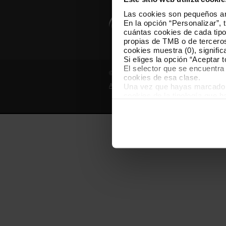
Las cookies son pequeños arc
En la opción “Personalizar”, 
cuántas cookies de cada tipol
propias de TMB o de terceros
cookies muestra (0), signific
Si eliges la opción “Aceptar 
El selector que se encuentra 
© Grupo TMB - Todos los derechos reserv
cookies de esa clase.
Una vez que hayas marcado tu
Aviso legal
Política de privacidad
cookies de la tipología que 
personalización, porque perm
usuario.
Las cookies necesarias son i
empezar a navegar. Solo pue
En cualquier momento de la n
“Gestor de cookies”, que enco