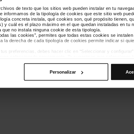
hivos de texto que los sitios web pueden instalar en tu navegad
Conócenos
Contacta
te informamos de la tipología de cookies que este sitio web pued
ogía concreta instala, qué cookies son, qué propósito tienen, qui
) y cuál es el plazo máximo en el que quedan instaladas en tu n
a que no instala ninguna cookie de esta tipología.
todas las cookies”, permites que todas estas cookies se instalen
a la derecha de cada tipología de cookies permite indicar si quie
ados
s preferencias, debes hacer clic en “Seleccionar y configurar”. 
Política de cookies
Gestor de cookies
Accesibilidad
Mapa web
hayas seleccionado previamente. Te sugerimos que selecciones 
iten recordar tus opciones de navegación (como el idioma) y me
Personalizar
Ace
mprescindibles para el funcionamiento de la web y, por tanto, si
des consultar nuestra
Política de cookies
.
avegación en esta web, podrás modificar tu selección de cooki
ntrarás en el menú de la parte inferior de la web.