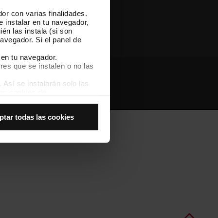
or con varias finalidades.
Otras webs de TMB
e instalar en tu navegador,
én las instala (si son
avegador. Si el panel de
 en tu navegador.
res que se instalen o no las
Así se instalarán solo las
Webs de interés
Intranet
las cookies de
joran tu experiencia de
ptar todas las cookies
 no las aceptas, no puedes
es seleccionando la opción