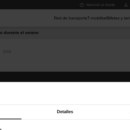
Atención al cliente
Menú principal
Red de transporte
T-mobilitat
Billetes y tar
o durante el verano
2010
Síguenos
TMB A
TMB en las redes sociales
Descár
A
Detalles
s