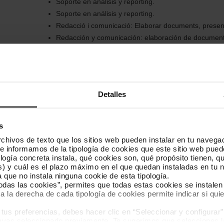
Soporte en análisis y reporting.
Soporte en análisis y reporting.
Redacció i comunicació: Elaborar documents, present
Redacción y comunicación: elaboración de documento
Requisitos
Detalles
Estar cursando Grado en Marketing / Grado en Publi
Marketing / Grado en Marketing y Comunicación / D
Turismo + Marketing) Digital.
s
Competencias básicas: responsabilidad y compromiso 
hivos de texto que los sitios web pueden instalar en tu navegad
tratamiento de la información, autonomía en el desar
te informamos de la tipología de cookies que este sitio web pued
capacidad de trabajar de forma colaborativa en equi
ogía concreta instala, qué cookies son, qué propósito tienen, qui
) y cuál es el plazo máximo en el que quedan instaladas en tu n
Competencias específicas: conocimientos básicos en 
a que no instala ninguna cookie de esta tipología.
contenidos y redes sociales, nociones de analítica y 
todas las cookies”, permites que todas estas cookies se instalen
documentos y presentaciones y capacidad de apoyo 
a la derecha de cada tipología de cookies permite indicar si quie
departamento.
s preferencias, debes hacer clic en “Seleccionar y configurar”. 
hayas seleccionado previamente. Te sugerimos que selecciones 