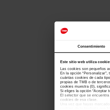
Consentimiento
Este sitio web utiliza cookie
Las cookies son pequeños arc
En la opción “Personalizar”, 
cuántas cookies de cada tipol
propias de TMB o de terceros
cookies muestra (0), signific
Si eliges la opción “Aceptar 
El selector que se encuentra 
cookies de esa clase.
Una vez que hayas marcado tu
cookies de la tipología que 