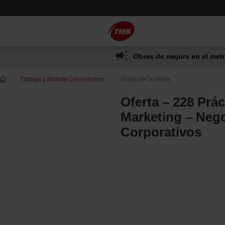
Saltar
Saltar al contenido principal
al
contenido
Obras de mejora en el metr
Te
Trabaja y fórmate con nosotros
Datos de la oferta
encuentras
en:
Oferta – 228 Prác
Marketing – Neg
Corporativos