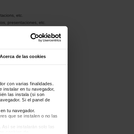
acions, etc.
s, presentaciones, etc.
Acerca de las cookies
cidad, Relaciones Públicas y
obles Grados (ADE + Marketing,
con el trabajo, discreción en el
or con varias finalidades.
rollo de las tareas asignadas y
e instalar en tu navegador,
po.
én las instala (si son
avegador. Si el panel de
marketing digital, gestión de
reporting, redacción de
 en tu navegador.
operativo en proyectos del
res que se instalen o no las
Así se instalarán solo las
las cookies de