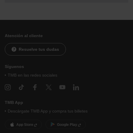
menú de la parte inferior de la web.
Atención al cliente
Resuelve tus dudas
Síguenos
TMB en las redes sociales
TMB App
Descárgate TMB App y compra tus billetes
App Store
Google Play