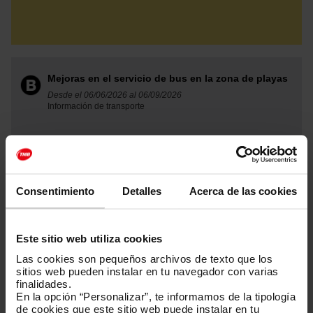
Mejoras en el servicio de bus en la zona de playas
Desde el 06/06/2026 al 06/09/2026
Información de transporte
Consentimiento
Detalles
Acerca de las cookies
Mejoras en el servicio de la línea V19
Desde el 28/03/2026 al 27/09/2026
Información de transporte
Este sitio web utiliza cookies
Las cookies son pequeños archivos de texto que los
sitios web pueden instalar en tu navegador con varias
finalidades.
En la opción “Personalizar”, te informamos de la tipología
de cookies que este sitio web puede instalar en tu