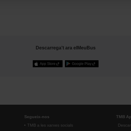
Descarrega't ara elMeuBus
App Store
Google Play
Segueix-nos
TMB A
TMB a les xarxes socials
Descarr