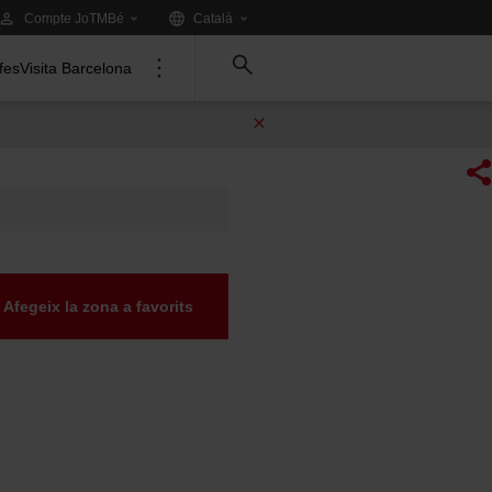
Idioma:
.
Compte JoTMBé
Català
Tria
un
ifes
Visita Barcelona
altre
idioma:
Afegeix la zona a favorits