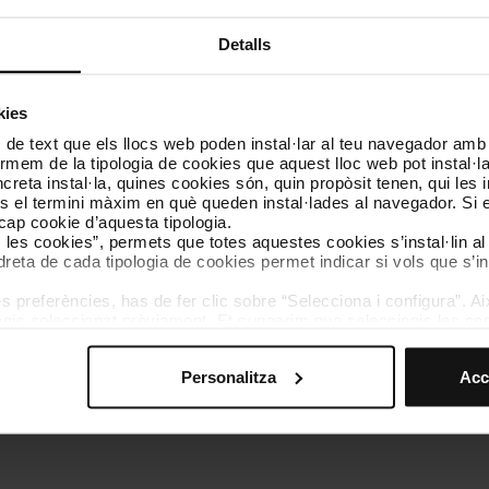
Detalls
kies
ia
Horari
 de text que els llocs web poden instal·lar al teu navegador amb d
nformem de la tipologia de cookies que aquest lloc web pot instal·
reta instal·la, quines cookies són, quin propòsit tenen, qui les i
a divendres
De 7.00 a 21.30 h
és el termini màxim en què queden instal·lades al navegador. Si 
a cap cookie d’aquesta tipologia.
es les cookies”, permets que totes aquestes cookies s’instal·lin a
De 8.00 a 21.30 h
dreta de cada tipologia de cookies permet indicar si vols que s’in
 preferències, has de fer clic sobre “Selecciona i configura”. Aix
i festius
De 9.00 a 21.30 h
agis seleccionat prèviament. Et suggerim que seleccionis les coo
teves opcions de navegació (com ara l’idioma) i milloren la teva
mprescindibles per al funcionament del web i, per tant, si no l
Personalitza
Acc
s pots consultar la nostra
Política de cookies
.
vegació en aquest web, pots modificar la teva selecció de cooki
s 21.00 h, només es podran confirmar els viatges que es puguin realitzar 
menú de la part inferior del web.