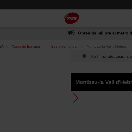
Saltar
Salta al contingut principal
al
contingut
Obres de millora al metro d
Et
Xarxa de transport
Bus a demanda
Montbau-la Vall d'Hebron
trobes
a:
No hi ha afectacions a 
Montbau-la Vall d'Heb
Afegeix
a
favorits
la
t Mental Horta - Rda Guinardó
Afegeix
parada
a
AFANOC
favorits