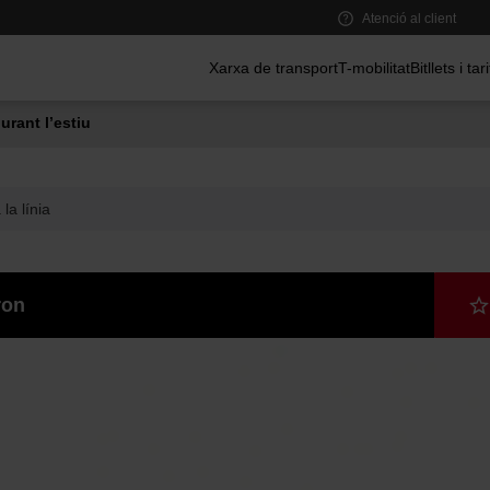
Atenció al client
Menú principal
Xarxa de transport
T-mobilitat
Bitllets i tar
urant l’estiu
la línia
ron