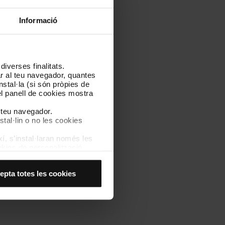
Informació
iverses finalitats.
lar al teu navegador, quantes
nstal·la (si són pròpies de
el panell de cookies mostra
l teu navegador.
stal·lin o no les cookies
í, s’instal·laran només les
kies de personalització,
 experiència d’usuari.
es acceptes, no pots
epta totes les cookies
es anant a l’opció “Gestor
dins l'horari de servei, fins