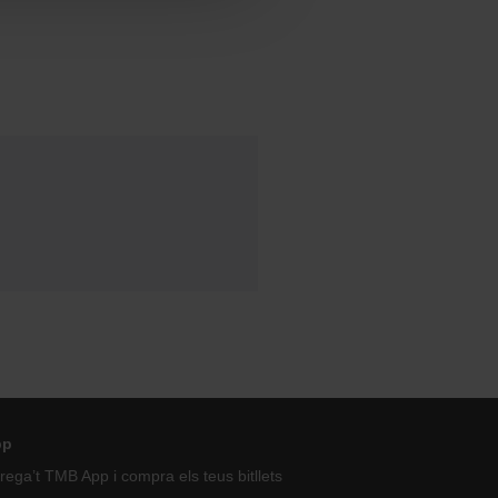
pp
ega’t TMB App i compra els teus bitllets