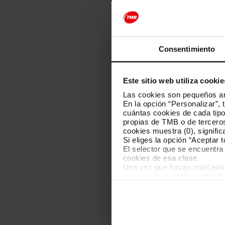
Consentimiento
Este sitio web utiliza cookie
Las cookies son pequeños arc
En la opción “Personalizar”, 
cuántas cookies de cada tipol
propias de TMB o de terceros
cookies muestra (0), signific
Si eliges la opción “Aceptar 
El selector que se encuentra 
cookies de esa clase.
Una vez que hayas marcado tu
cookies de la tipología que 
personalización, porque perm
usuario.
Las cookies necesarias son i
empezar a navegar. Solo pue
En cualquier momento de la n