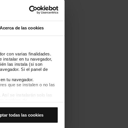
Acerca de las cookies
or con varias finalidades.
e instalar en tu navegador,
én las instala (si son
avegador. Si el panel de
 en tu navegador.
res que se instalen o no las
Así se instalarán solo las
las cookies de
joran tu experiencia de
ptar todas las cookies
 no las aceptas, no puedes
es seleccionando la opción