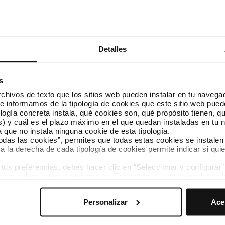
Antonio Martínez Flor
Joan Basagañas Camps
Xavier Patón Morales
Isidre Sierra Fusté
Raimond Blasi Navarro
Detalles
Janet Sanz Cid
Jordi Coronas Martorell
Manel Nadal Farreras
Jordi Terrades Santacreu
s
David Solé Gimeno
hivos de texto que los sitios web pueden instalar en tu navegad
te informamos de la tipología de cookies que este sitio web pued
ogía concreta instala, qué cookies son, qué propósito tienen, qui
Vicesecretario
) y cuál es el plazo máximo en el que quedan instaladas en tu n
a que no instala ninguna cookie de esta tipología.
Jaume Garcia Soler
todas las cookies”, permites que todas estas cookies se instalen
a la derecha de cada tipología de cookies permite indicar si quie
s preferencias, debes hacer clic en “Seleccionar y configurar”. 
hayas seleccionado previamente. Te sugerimos que selecciones 
iten recordar tus opciones de navegación (como el idioma) y me
Ferrocarril Metropolità de Barcelona,
Personalizar
Ace
mprescindibles para el funcionamiento de la web y, por tanto, si
SA. Consejo de Administración
des consultar nuestra
Política de cookies
.
avegación en esta web, podrás modificar tu selección de cooki