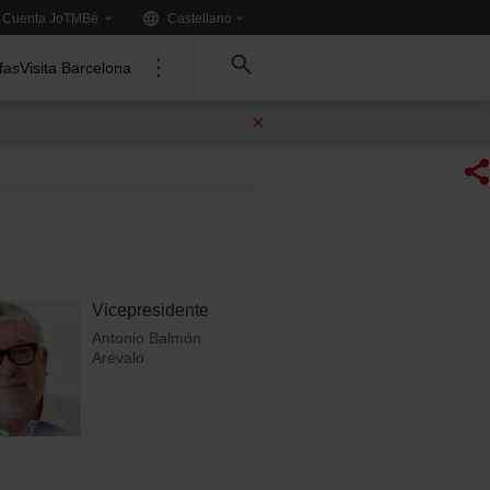
Idioma:
.
Cuenta JoTMBé
Castellano
Tria
un
ifas
Visita Barcelona
altre
idioma:
Vicepresidente
Antonio Balmón
Arévalo