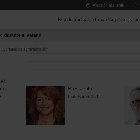
Atención al cliente
Menú principal
Red de transporte
T-mobilitat
Billetes y tar
o durante el verano
Consejo de administración
 el
Presidenta
ión
e
Laia Bonet Rull