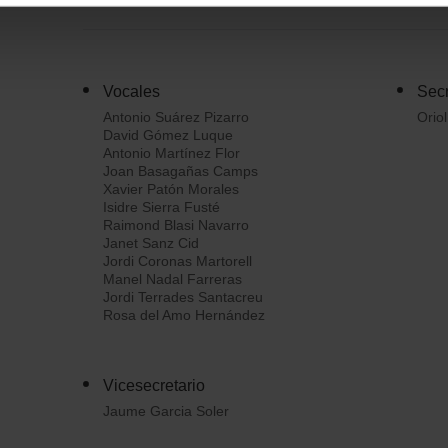
ntrarás en el menú de la parte inferior de la web.
Vocales
Secr
Antonio Suárez Pizarro
Orio
David Gómez Luque
Antonio Martínez Flor
Joan Basagañas Camps
Xavier Patón Morales
Isidre Sierra Fusté
Raimond Blasi Navarro
Janet Sanz Cid
Jordi Coronas Martorell
Manel Nadal Farreras
Jordi Terrades Santacreu
Rosa del Amo Hernández
Vicesecretario
Jaume Garcia Soler