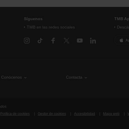
Síguenos
TMB A
TMB en las redes sociales
Descár
A
Conócenos
Contacta
ados
Política de cookies
Gestor de cookies
Accesibilidad
Mapa web