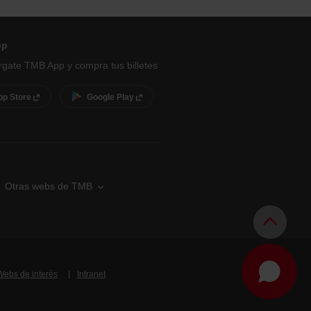
pp
gate TMB App y compra tus billetes
pp Store
Google Play
Otras webs de TMB
Webs de interés
Intranet