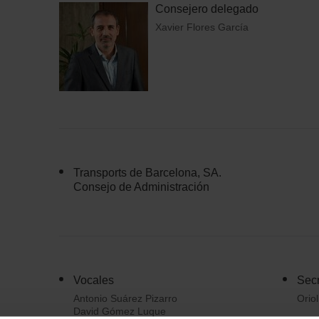
Consejero delegado
Xavier Flores García
Transports de Barcelona, SA.
Consejo de Administración
Vocales
Secr
Antonio Suárez Pizarro
Orio
David Gómez Luque