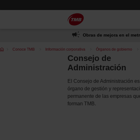
Saltar
Saltar al contenido principal
al
contenido
Obras de mejora en el metr
Te
Conoce TMB
Información corporativa
Órganos de gobierno
encuentras
Consejo de
en:
Administración
El Consejo de Administración es
órgano de gestión y representac
permanente de las empresas qu
forman TMB.