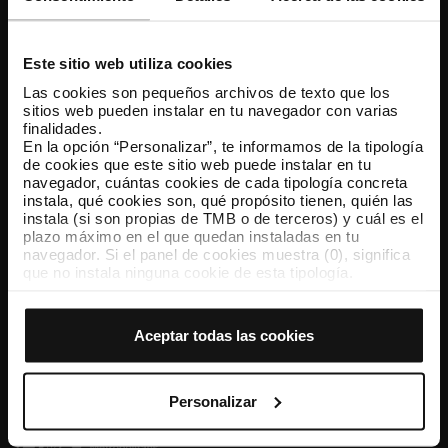
Atención al cliente
Resuelve tus dudas
Este sitio web utiliza cookies
Las cookies son pequeños archivos de texto que los
sitios web pueden instalar en tu navegador con varias
Síguenos
finalidades.
En la opción “Personalizar”, te informamos de la tipología
TMB en las redes sociales
de cookies que este sitio web puede instalar en tu
navegador, cuántas cookies de cada tipología concreta
instala, qué cookies son, qué propósito tienen, quién las
instala (si son propias de TMB o de terceros) y cuál es el
plazo máximo en el que quedan instaladas en tu
TMB App
navegador. Si el panel de cookies muestra (0), significa
Descárgate TMB App y compra tus billetes
que no instala ninguna cookie de esta tipología.
Si eliges la opción “Aceptar todas las cookies”, permites
que todas estas cookies se instalen en tu navegador.
App Store
Google Play
El selector que se encuentra a la derecha de cada
Aceptar todas las cookies
tipología de cookies permite indicar si quieres que se
instalen o no las cookies de esa clase.
Una vez que hayas marcado tus preferencias, debes
hacer clic en “Seleccionar y configurar”. Así se instalarán
Personalizar
solo las cookies de la tipología que hayas seleccionado
previamente. Te sugerimos que selecciones las cookies