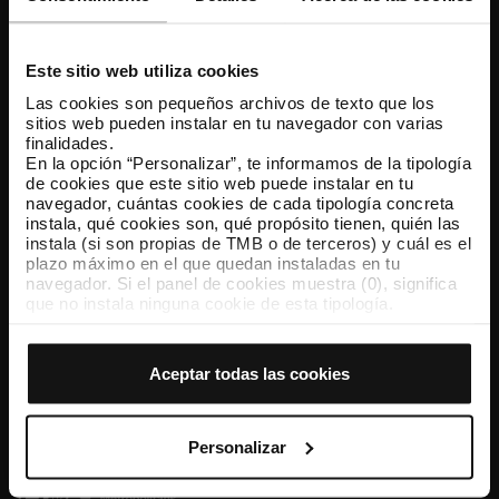
Atención al cliente
Resuelve tus dudas
Este sitio web utiliza cookies
Las cookies son pequeños archivos de texto que los
sitios web pueden instalar en tu navegador con varias
Síguenos
finalidades.
En la opción “Personalizar”, te informamos de la tipología
TMB en las redes sociales
de cookies que este sitio web puede instalar en tu
navegador, cuántas cookies de cada tipología concreta
instala, qué cookies son, qué propósito tienen, quién las
instala (si son propias de TMB o de terceros) y cuál es el
plazo máximo en el que quedan instaladas en tu
TMB App
navegador. Si el panel de cookies muestra (0), significa
Descárgate TMB App y compra tus billetes
que no instala ninguna cookie de esta tipología.
Si eliges la opción “Aceptar todas las cookies”, permites
que todas estas cookies se instalen en tu navegador.
App Store
Google Play
El selector que se encuentra a la derecha de cada
Aceptar todas las cookies
tipología de cookies permite indicar si quieres que se
instalen o no las cookies de esa clase.
Una vez que hayas marcado tus preferencias, debes
hacer clic en “Seleccionar y configurar”. Así se instalarán
Personalizar
solo las cookies de la tipología que hayas seleccionado
previamente. Te sugerimos que selecciones las cookies