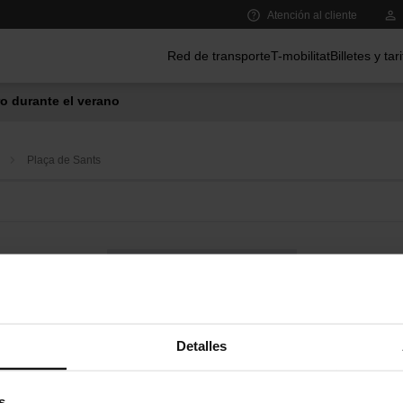
Atención al cliente
Menú principal
Red de transporte
T-mobilitat
Billetes y tar
o durante el verano
Plaça de Sants
Bus a demanda
Servicios de proximidad en las estaciones de metro
Detalles
s