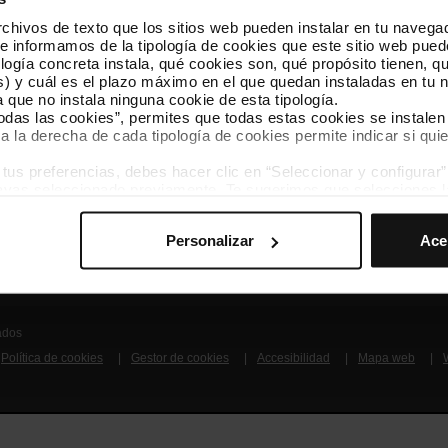
hivos de texto que los sitios web pueden instalar en tu navegad
Síguenos
TMB A
te informamos de la tipología de cookies que este sitio web pued
TMB en las redes sociales
Descár
ogía concreta instala, qué cookies son, qué propósito tienen, qui
) y cuál es el plazo máximo en el que quedan instaladas en tu n
a que no instala ninguna cookie de esta tipología.
A
todas las cookies”, permites que todas estas cookies se instalen
a la derecha de cada tipología de cookies permite indicar si quie
s preferencias, debes hacer clic en “Seleccionar y configurar”. 
hayas seleccionado previamente. Te sugerimos que selecciones 
iten recordar tus opciones de navegación (como el idioma) y me
Conócenos
Contacta
Personalizar
Ace
mprescindibles para el funcionamiento de la web y, por tanto, si
des consultar nuestra
Política de cookies
.
avegación en esta web, podrás modificar tu selección de cooki
ntrarás en el menú de la parte inferior de la web.
ados
Política de cookies
Gestor de cookies
Accesibilidad
Mapa web