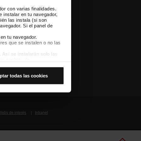
or con varias finalidades.
pp
e instalar en tu navegador,
gate TMB App y compra tus billetes
én las instala (si son
avegador. Si el panel de
pp Store
Google Play
 en tu navegador.
res que se instalen o no las
Así se instalarán solo las
las cookies de
joran tu experiencia de
Otras webs de TMB
ptar todas las cookies
 no las aceptas, no puedes
es seleccionando la opción
Webs de interés
Intranet