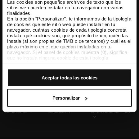
Las cookies son pequeños archivos de texto que los
sitios web pueden instalar en tu navegador con varias
finalidades.
En la opción “Personalizar”, te informamos de la tipología
TMB App
de cookies que este sitio web puede instalar en tu
Descárgate TMB App y compra tus billetes
navegador, cuántas cookies de cada tipología concreta
instala, qué cookies son, qué propósito tienen, quién las
instala (si son propias de TMB o de terceros) y cuál es el
App Store
Google Play
plazo máximo en el que quedan instaladas en tu
navegador. Si el panel de cookies muestra (0), significa
que no instala ninguna cookie de esta tipología.
Si eliges la opción “Aceptar todas las cookies”, permites
que todas estas cookies se instalen en tu navegador.
El selector que se encuentra a la derecha de cada
Aceptar todas las cookies
tipología de cookies permite indicar si quieres que se
instalen o no las cookies de esa clase.
Una vez que hayas marcado tus preferencias, debes
hacer clic en “Seleccionar y configurar”. Así se instalarán
Personalizar
solo las cookies de la tipología que hayas seleccionado
previamente. Te sugerimos que selecciones las cookies
Conócenos
Contacta
Otras webs de TMB
de personalización, porque permiten recordar tus
opciones de navegación (como el idioma) y mejoran tu
experiencia de usuario.
Las cookies necesarias son imprescindibles para el
funcionamiento de la web y, por tanto, si no las aceptas,