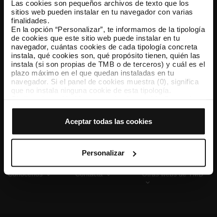
Las cookies son pequeños archivos de texto que los
sitios web pueden instalar en tu navegador con varias
finalidades.
En la opción “Personalizar”, te informamos de la tipología
TMB App
de cookies que este sitio web puede instalar en tu
Descárgate TMB App y compra tus billetes
navegador, cuántas cookies de cada tipología concreta
instala, qué cookies son, qué propósito tienen, quién las
instala (si son propias de TMB o de terceros) y cuál es el
App Store
Google Play
plazo máximo en el que quedan instaladas en tu
navegador. Si el panel de cookies muestra (0), significa
que no instala ninguna cookie de esta tipología.
Si eliges la opción “Aceptar todas las cookies”, permites
que todas estas cookies se instalen en tu navegador.
El selector que se encuentra a la derecha de cada
Aceptar todas las cookies
tipología de cookies permite indicar si quieres que se
instalen o no las cookies de esa clase.
Una vez que hayas marcado tus preferencias, debes
hacer clic en “Seleccionar y configurar”. Así se instalarán
Personalizar
solo las cookies de la tipología que hayas seleccionado
previamente. Te sugerimos que selecciones las cookies
Conócenos
Contacta
Otras webs de TMB
de personalización, porque permiten recordar tus
opciones de navegación (como el idioma) y mejoran tu
experiencia de usuario.
Las cookies necesarias son imprescindibles para el
funcionamiento de la web y, por tanto, si no las aceptas,