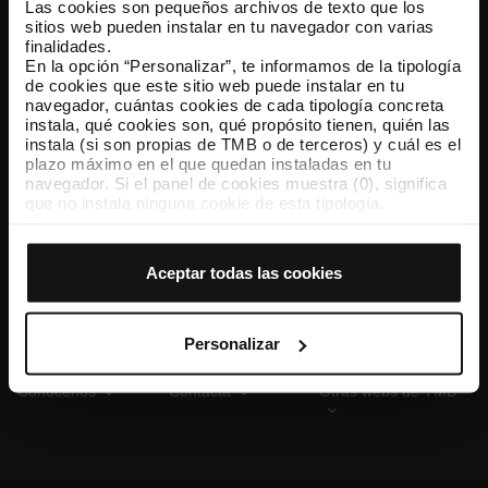
Las cookies son pequeños archivos de texto que los
sitios web pueden instalar en tu navegador con varias
finalidades.
En la opción “Personalizar”, te informamos de la tipología
TMB App
de cookies que este sitio web puede instalar en tu
Descárgate TMB App y compra tus billetes
navegador, cuántas cookies de cada tipología concreta
instala, qué cookies son, qué propósito tienen, quién las
instala (si son propias de TMB o de terceros) y cuál es el
App Store
Google Play
plazo máximo en el que quedan instaladas en tu
navegador. Si el panel de cookies muestra (0), significa
que no instala ninguna cookie de esta tipología.
Si eliges la opción “Aceptar todas las cookies”, permites
que todas estas cookies se instalen en tu navegador.
El selector que se encuentra a la derecha de cada
Aceptar todas las cookies
tipología de cookies permite indicar si quieres que se
instalen o no las cookies de esa clase.
Una vez que hayas marcado tus preferencias, debes
hacer clic en “Seleccionar y configurar”. Así se instalarán
Personalizar
solo las cookies de la tipología que hayas seleccionado
previamente. Te sugerimos que selecciones las cookies
Conócenos
Contacta
Otras webs de TMB
de personalización, porque permiten recordar tus
opciones de navegación (como el idioma) y mejoran tu
experiencia de usuario.
Las cookies necesarias son imprescindibles para el
funcionamiento de la web y, por tanto, si no las aceptas,