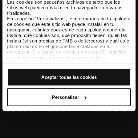
Las cookies son pequeños archivos de texto que los
sitios web pueden instalar en tu navegador con varias
finalidades.
En la opción “Personalizar”, te informamos de la tipología
TMB App
de cookies que este sitio web puede instalar en tu
Descárgate TMB App y compra tus billetes
navegador, cuántas cookies de cada tipología concreta
instala, qué cookies son, qué propósito tienen, quién las
instala (si son propias de TMB o de terceros) y cuál es el
App Store
Google Play
plazo máximo en el que quedan instaladas en tu
navegador. Si el panel de cookies muestra (0), significa
que no instala ninguna cookie de esta tipología.
Si eliges la opción “Aceptar todas las cookies”, permites
que todas estas cookies se instalen en tu navegador.
El selector que se encuentra a la derecha de cada
Aceptar todas las cookies
tipología de cookies permite indicar si quieres que se
instalen o no las cookies de esa clase.
Una vez que hayas marcado tus preferencias, debes
hacer clic en “Seleccionar y configurar”. Así se instalarán
Personalizar
solo las cookies de la tipología que hayas seleccionado
previamente. Te sugerimos que selecciones las cookies
Conócenos
Contacta
Otras webs de TMB
de personalización, porque permiten recordar tus
opciones de navegación (como el idioma) y mejoran tu
experiencia de usuario.
Las cookies necesarias son imprescindibles para el
funcionamiento de la web y, por tanto, si no las aceptas,