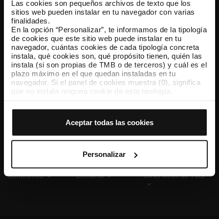
Las cookies son pequeños archivos de texto que los
sitios web pueden instalar en tu navegador con varias
finalidades.
En la opción “Personalizar”, te informamos de la tipología
TMB App
de cookies que este sitio web puede instalar en tu
Descárgate TMB App y compra tus billetes
navegador, cuántas cookies de cada tipología concreta
instala, qué cookies son, qué propósito tienen, quién las
instala (si son propias de TMB o de terceros) y cuál es el
App Store
Google Play
plazo máximo en el que quedan instaladas en tu
navegador. Si el panel de cookies muestra (0), significa
que no instala ninguna cookie de esta tipología.
Si eliges la opción “Aceptar todas las cookies”, permites
que todas estas cookies se instalen en tu navegador.
El selector que se encuentra a la derecha de cada
Aceptar todas las cookies
tipología de cookies permite indicar si quieres que se
instalen o no las cookies de esa clase.
Una vez que hayas marcado tus preferencias, debes
hacer clic en “Seleccionar y configurar”. Así se instalarán
Personalizar
solo las cookies de la tipología que hayas seleccionado
previamente. Te sugerimos que selecciones las cookies
Conócenos
Contacta
Otras webs de TMB
de personalización, porque permiten recordar tus
opciones de navegación (como el idioma) y mejoran tu
experiencia de usuario.
Las cookies necesarias son imprescindibles para el
funcionamiento de la web y, por tanto, si no las aceptas,