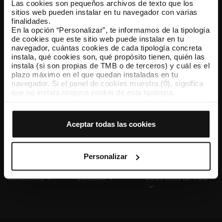
Las cookies son pequeños archivos de texto que los
sitios web pueden instalar en tu navegador con varias
finalidades.
En la opción “Personalizar”, te informamos de la tipología
TMB App
de cookies que este sitio web puede instalar en tu
Descárgate TMB App y compra tus billetes
navegador, cuántas cookies de cada tipología concreta
instala, qué cookies son, qué propósito tienen, quién las
instala (si son propias de TMB o de terceros) y cuál es el
App Store
Google Play
plazo máximo en el que quedan instaladas en tu
navegador. Si el panel de cookies muestra (0), significa
que no instala ninguna cookie de esta tipología.
Si eliges la opción “Aceptar todas las cookies”, permites
que todas estas cookies se instalen en tu navegador.
El selector que se encuentra a la derecha de cada
Aceptar todas las cookies
tipología de cookies permite indicar si quieres que se
instalen o no las cookies de esa clase.
Una vez que hayas marcado tus preferencias, debes
hacer clic en “Seleccionar y configurar”. Así se instalarán
Personalizar
solo las cookies de la tipología que hayas seleccionado
previamente. Te sugerimos que selecciones las cookies
Conócenos
Contacta
Otras webs de TMB
de personalización, porque permiten recordar tus
opciones de navegación (como el idioma) y mejoran tu
experiencia de usuario.
Las cookies necesarias son imprescindibles para el
funcionamiento de la web y, por tanto, si no las aceptas,