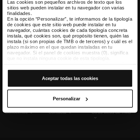
Las cookies son pequeños archivos de texto que los
sitios web pueden instalar en tu navegador con varias
finalidades.
En la opción “Personalizar”, te informamos de la tipología
TMB App
de cookies que este sitio web puede instalar en tu
Descárgate TMB App y compra tus billetes
navegador, cuántas cookies de cada tipología concreta
instala, qué cookies son, qué propósito tienen, quién las
instala (si son propias de TMB o de terceros) y cuál es el
App Store
Google Play
plazo máximo en el que quedan instaladas en tu
navegador. Si el panel de cookies muestra (0), significa
que no instala ninguna cookie de esta tipología.
Si eliges la opción “Aceptar todas las cookies”, permites
que todas estas cookies se instalen en tu navegador.
El selector que se encuentra a la derecha de cada
Aceptar todas las cookies
tipología de cookies permite indicar si quieres que se
instalen o no las cookies de esa clase.
Una vez que hayas marcado tus preferencias, debes
hacer clic en “Seleccionar y configurar”. Así se instalarán
Personalizar
solo las cookies de la tipología que hayas seleccionado
previamente. Te sugerimos que selecciones las cookies
Conócenos
Contacta
Otras webs de TMB
de personalización, porque permiten recordar tus
opciones de navegación (como el idioma) y mejoran tu
experiencia de usuario.
Las cookies necesarias son imprescindibles para el
funcionamiento de la web y, por tanto, si no las aceptas,