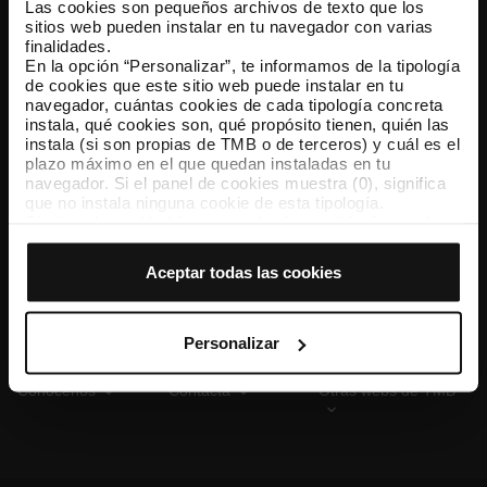
Las cookies son pequeños archivos de texto que los
sitios web pueden instalar en tu navegador con varias
finalidades.
En la opción “Personalizar”, te informamos de la tipología
TMB App
de cookies que este sitio web puede instalar en tu
Descárgate TMB App y compra tus billetes
navegador, cuántas cookies de cada tipología concreta
instala, qué cookies son, qué propósito tienen, quién las
instala (si son propias de TMB o de terceros) y cuál es el
App Store
Google Play
plazo máximo en el que quedan instaladas en tu
navegador. Si el panel de cookies muestra (0), significa
que no instala ninguna cookie de esta tipología.
Si eliges la opción “Aceptar todas las cookies”, permites
que todas estas cookies se instalen en tu navegador.
El selector que se encuentra a la derecha de cada
Aceptar todas las cookies
tipología de cookies permite indicar si quieres que se
instalen o no las cookies de esa clase.
Una vez que hayas marcado tus preferencias, debes
hacer clic en “Seleccionar y configurar”. Así se instalarán
Personalizar
solo las cookies de la tipología que hayas seleccionado
previamente. Te sugerimos que selecciones las cookies
Conócenos
Contacta
Otras webs de TMB
de personalización, porque permiten recordar tus
opciones de navegación (como el idioma) y mejoran tu
experiencia de usuario.
Las cookies necesarias son imprescindibles para el
funcionamiento de la web y, por tanto, si no las aceptas,