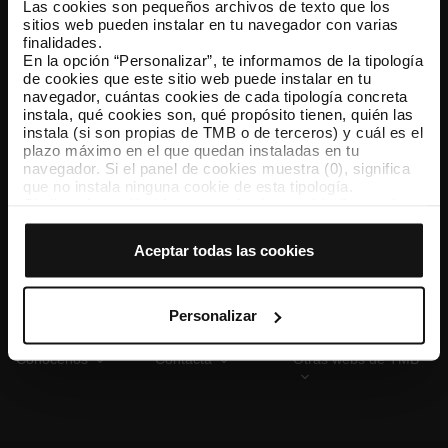
Las cookies son pequeños archivos de texto que los
sitios web pueden instalar en tu navegador con varias
finalidades.
En la opción “Personalizar”, te informamos de la tipología
TMB App
de cookies que este sitio web puede instalar en tu
Descárgate TMB App y compra tus billetes
navegador, cuántas cookies de cada tipología concreta
instala, qué cookies son, qué propósito tienen, quién las
instala (si son propias de TMB o de terceros) y cuál es el
App Store
Google Play
plazo máximo en el que quedan instaladas en tu
navegador. Si el panel de cookies muestra (0), significa
que no instala ninguna cookie de esta tipología.
Si eliges la opción “Aceptar todas las cookies”, permites
que todas estas cookies se instalen en tu navegador.
El selector que se encuentra a la derecha de cada
Aceptar todas las cookies
tipología de cookies permite indicar si quieres que se
instalen o no las cookies de esa clase.
Una vez que hayas marcado tus preferencias, debes
hacer clic en “Seleccionar y configurar”. Así se instalarán
Personalizar
solo las cookies de la tipología que hayas seleccionado
previamente. Te sugerimos que selecciones las cookies
Conócenos
Contacta
Otras webs de TMB
de personalización, porque permiten recordar tus
opciones de navegación (como el idioma) y mejoran tu
experiencia de usuario.
Las cookies necesarias son imprescindibles para el
funcionamiento de la web y, por tanto, si no las aceptas,