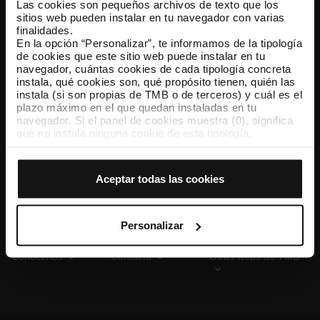
Las cookies son pequeños archivos de texto que los
sitios web pueden instalar en tu navegador con varias
finalidades.
En la opción “Personalizar”, te informamos de la tipología
TMB App
de cookies que este sitio web puede instalar en tu
Descárgate TMB App y compra tus billetes
navegador, cuántas cookies de cada tipología concreta
instala, qué cookies son, qué propósito tienen, quién las
instala (si son propias de TMB o de terceros) y cuál es el
App Store
Google Play
plazo máximo en el que quedan instaladas en tu
navegador. Si el panel de cookies muestra (0), significa
que no instala ninguna cookie de esta tipología.
Si eliges la opción “Aceptar todas las cookies”, permites
que todas estas cookies se instalen en tu navegador.
El selector que se encuentra a la derecha de cada
Aceptar todas las cookies
tipología de cookies permite indicar si quieres que se
instalen o no las cookies de esa clase.
Una vez que hayas marcado tus preferencias, debes
hacer clic en “Seleccionar y configurar”. Así se instalarán
Personalizar
solo las cookies de la tipología que hayas seleccionado
previamente. Te sugerimos que selecciones las cookies
Conócenos
Contacta
Otras webs de TMB
de personalización, porque permiten recordar tus
opciones de navegación (como el idioma) y mejoran tu
experiencia de usuario.
Las cookies necesarias son imprescindibles para el
funcionamiento de la web y, por tanto, si no las aceptas,