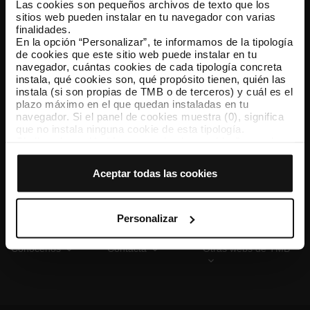
Las cookies son pequeños archivos de texto que los
sitios web pueden instalar en tu navegador con varias
finalidades.
En la opción “Personalizar”, te informamos de la tipología
TMB App
de cookies que este sitio web puede instalar en tu
Descárgate TMB App y compra tus billetes
navegador, cuántas cookies de cada tipología concreta
instala, qué cookies son, qué propósito tienen, quién las
instala (si son propias de TMB o de terceros) y cuál es el
App Store
Google Play
plazo máximo en el que quedan instaladas en tu
navegador. Si el panel de cookies muestra (0), significa
que no instala ninguna cookie de esta tipología.
Si eliges la opción “Aceptar todas las cookies”, permites
que todas estas cookies se instalen en tu navegador.
El selector que se encuentra a la derecha de cada
Aceptar todas las cookies
tipología de cookies permite indicar si quieres que se
instalen o no las cookies de esa clase.
Una vez que hayas marcado tus preferencias, debes
hacer clic en “Seleccionar y configurar”. Así se instalarán
Personalizar
solo las cookies de la tipología que hayas seleccionado
previamente. Te sugerimos que selecciones las cookies
Conócenos
Contacta
Otras webs de TMB
de personalización, porque permiten recordar tus
opciones de navegación (como el idioma) y mejoran tu
experiencia de usuario.
Las cookies necesarias son imprescindibles para el
funcionamiento de la web y, por tanto, si no las aceptas,